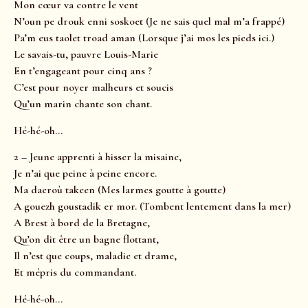
Mon cœur va contre le vent
N’oun pe drouk enni soskoet (Je ne sais quel mal m’a frappé)
Pa’m eus taolet troad aman (Lorsque j’ai mos les pieds ici.)
Le savais-tu, pauvre Louis-Marie
En t’engageant pour cinq ans ?
C’est pour noyer malheurs et soucis
Qu’un marin chante son chant.
Hé-hé-oh…
2 – Jeune apprenti à hisser la misaine,
Je n’ai que peine à peine encore.
Ma daeroù takeen (Mes larmes goutte à goutte)
A gouezh goustadik er mor. (Tombent lentement dans la mer)
A Brest à bord de la Bretagne,
Qu’on dit être un bagne flottant,
Il n’est que coups, maladie et drame,
Et mépris du commandant.
Hé-hé-oh…