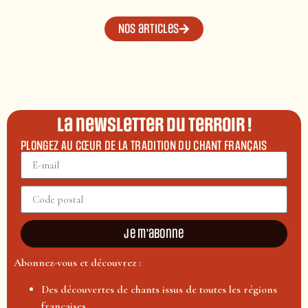
Nos articles
La newsletter du terroir !
PLONGEZ AU CŒUR DE LA TRADITION DU CHANT FRANÇAIS
Je m'abonne
Abonnez-vous et découvrez :
Des découvertes de chants issus de toutes les régions
françaises