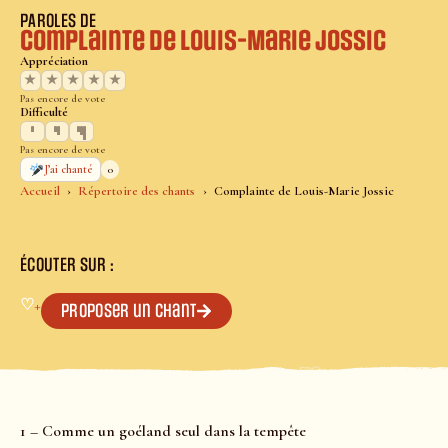
PAROLES DE
Complainte de Louis-Marie Jossic
Appréciation
★
★
★
★
★
Pas encore de vote
Difficulté
Pas encore de vote
0
J’ai chanté
Accueil
Répertoire des chants
Complainte de Louis-Marie Jossic
ÉCOUTER SUR :
♡
+
Proposer un chant
1 – Comme un goéland seul dans la tempête