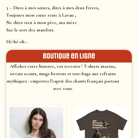
3 – Dites à mes sœurs, dites à mes deux frères,
Toujours mon cœur reste à Lavau ;
Ne dites rien à mon père, ma mère
Sur le sort des matelots.
Hé-hé-oh…
Boutique en ligne
Affichez votre histoire, vos terroirs ! T-shirts marins,
sweats scouts, mugs bretons et tote-bags aux refrains
mythiques : emportez l’esprit des chants français partout
avec vous.