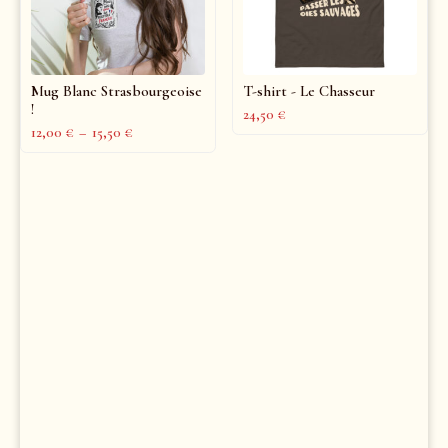
Mug Blanc Strasbourgeoise
T-shirt - Le Chasseur
!
24,50
€
12,00
€
–
15,50
€