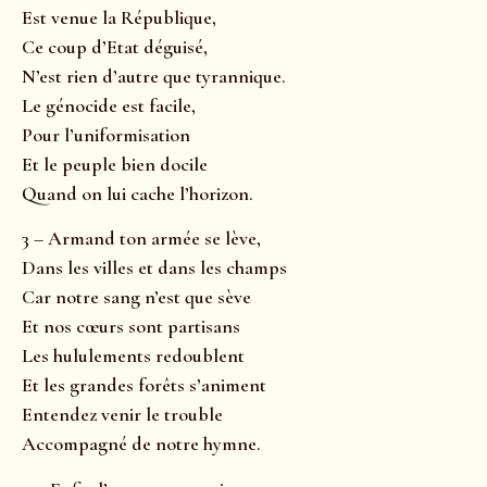
Est venue la République,
Ce coup d’Etat déguisé,
N’est rien d’autre que tyrannique.
Le génocide est facile,
Pour l’uniformisation
Et le peuple bien docile
Quand on lui cache l’horizon.
3 – Armand ton armée se lève,
Dans les villes et dans les champs
Car notre sang n’est que sève
Et nos cœurs sont partisans
Les hululements redoublent
Et les grandes forêts s’animent
Entendez venir le trouble
Accompagné de notre hymne.