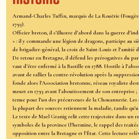
Armand-Charles Tuffin, marquis de La Rouërie (Fougère
1793).
Officier breton, il s’illustre d’abord dans la guerre d
» : il y commande une légion de dragons, participe au si
de brigadier-général, la croix de Saint-Louis et l’amiti
De retour en Bretagne, il défend les prérogatives du par
vaut d’être enfermé à la Bastille en 1788. Hostile à l’abs
avant de rallier la contre-révolution après la suppression
fonde alors l’Association bretonne, réseau royaliste dest
meurt en 1793 avant l’aboutissement de son entreprise ; l
tenue pour l’un des précurseurs de la Chouannerie. Les c
la plupart des sources retiennent la maladie, tandis qu
Le texte de Mael Granig relit cette trajectoire dans un re
symboles de la province (l’hermine, le rappel des traités
opposition entre la Bretagne et l’État. Cette lecture rel