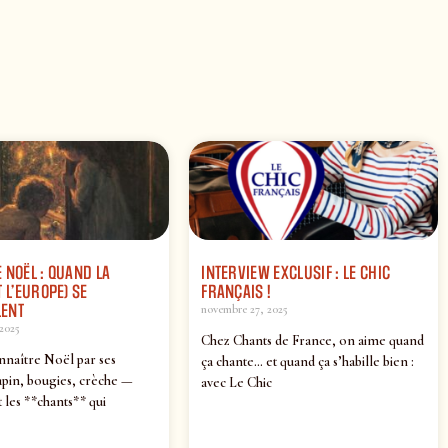
 NOËL : QUAND LA
INTERVIEW EXCLUSIF : LE CHIC
 L’EUROPE) SE
FRANÇAIS !
ENT
novembre 27, 2025
2025
Chez Chants de France, on aime quand
nnaître Noël par ses
ça chante… et quand ça s’habille bien :
pin, bougies, crèche —
avec Le Chic
 les **chants** qui