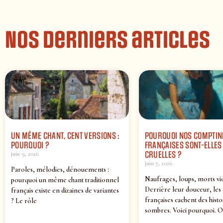
Nos derniers articles
UN MÊME CHANT, CENT VERSIONS :
POURQUOI NOS COMPTIN
POURQUOI ?
FRANÇAISES SONT-ELLES 
CRUELLES ?
juin 9, 2026
juin 7, 2026
Paroles, mélodies, dénouements :
Naufrages, loups, morts vi
pourquoi un même chant traditionnel
Derrière leur douceur, les
français existe en dizaines de variantes
françaises cachent des histo
? Le rôle
sombres. Voici pourquoi. O