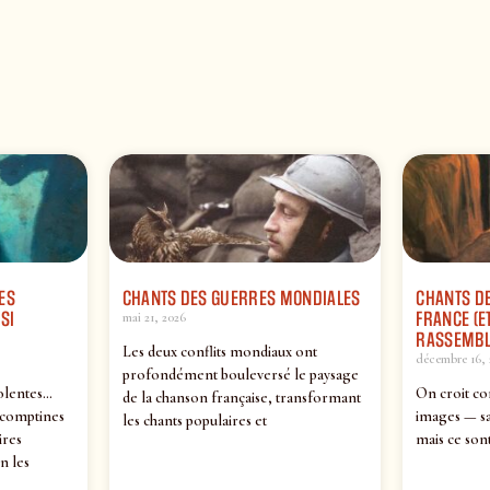
ES
CHANTS DES GUERRES MONDIALES
CHANTS DE
SI
FRANCE (ET
mai 21, 2026
RASSEMBL
Les deux conflits mondiaux ont
décembre 16, 
profondément bouleversé le paysage
olentes…
On croit co
de la chanson française, transformant
 comptines
images — sa
les chants populaires et
ires
mais ce sont
n les