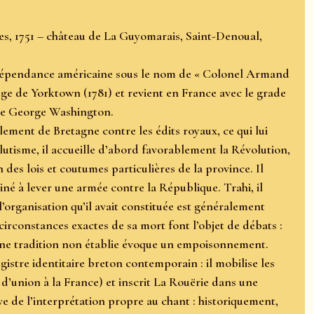
s, 1751 – château de La Guyomarais, Saint-Denoual,
’indépendance américaine sous le nom de « Colonel Armand
ège de Yorktown (1781) et revient en France avec le grade
é de George Washington.
lement de Bretagne contre les édits royaux, ce qui lui
olutisme, il accueille d’abord favorablement la Révolution,
 des lois et coutumes particulières de la province. Il
iné à lever une armée contre la République. Trahi, il
’organisation qu’il avait constituée est généralement
irconstances exactes de sa mort font l’objet de débats :
’une tradition non établie évoque un empoisonnement.
gistre identitaire breton contemporain : il mobilise les
 d’union à la France) et inscrit La Rouërie dans une
ève de l’interprétation propre au chant : historiquement,