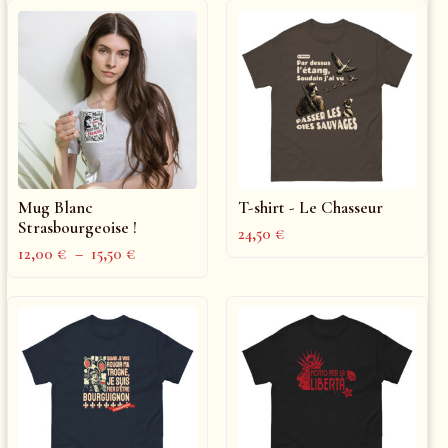
Mug Blanc
T-shirt - Le Chasseur
Strasbourgeoise !
24,50
€
12,00
€
–
15,50
€