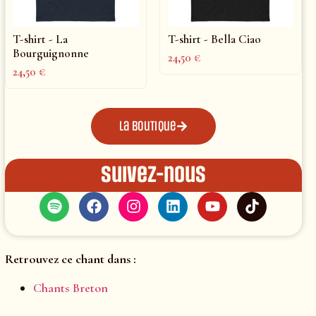
T-shirt - La
T-shirt - Bella Ciao
Bourguignonne
24,50
€
24,50
€
La boutique
Suivez-nous
Retrouvez ce chant dans :
Chants Breton