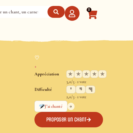
0
♡
+
★
★
★
★
★
Appréciation
3,0/5 · 1 vote
Difficulté
2,0/3 · 1 vote
0
J’ai chanté
Proposer un chant