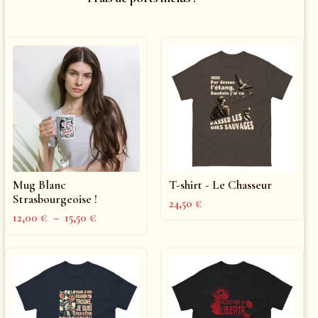
Mug Blanc
T-shirt - Le Chasseur
Strasbourgeoise !
24,50
€
12,00
€
–
15,50
€