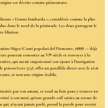
 origine est décrite comme piémontaise.
italienne « Donna lombarda », considérée comme la plus
ndue dans le nord de la péninsule. Les deux partagent le
e filiation.
tantino Nigra (Canti popolari del Piemonte, 1888) — déjà
te pourrait remonter au VIᵉ siècle et renvoyer à la
ière, qui aurait empoisonné son époux à l’instigation
poison (vers 573), offre un parallèle direct avec le récit
vante, et non une origine établie.
, incitée par son amant, se rend au bois pour y trouver un
destiné à son mari, qu’une grande soif saisira au retour de
au qui, n’ayant jamais parlé, prend la parole pour avertir