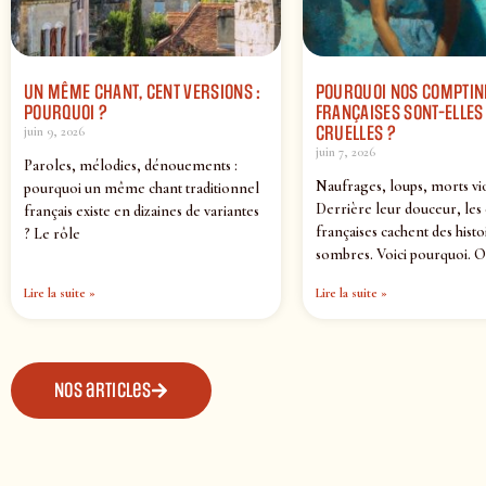
UN MÊME CHANT, CENT VERSIONS :
POURQUOI NOS COMPTIN
POURQUOI ?
FRANÇAISES SONT-ELLES 
CRUELLES ?
juin 9, 2026
juin 7, 2026
Paroles, mélodies, dénouements :
Naufrages, loups, morts vi
pourquoi un même chant traditionnel
Derrière leur douceur, les
français existe en dizaines de variantes
françaises cachent des histo
? Le rôle
sombres. Voici pourquoi. O
Lire la suite »
Lire la suite »
Nos articles