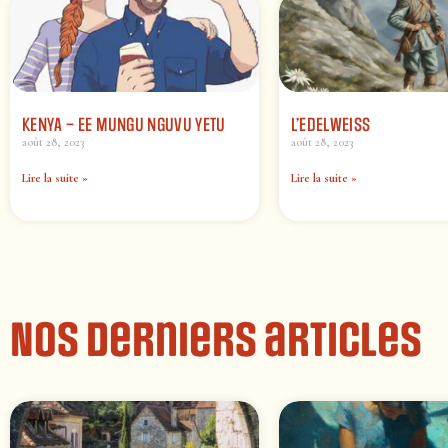
KENYA – EE MUNGU NGUVU YETU
L’EDELWEISS
août 28, 2023
août 28, 2023
Lire la suite »
Lire la suite »
Nos derniers articles