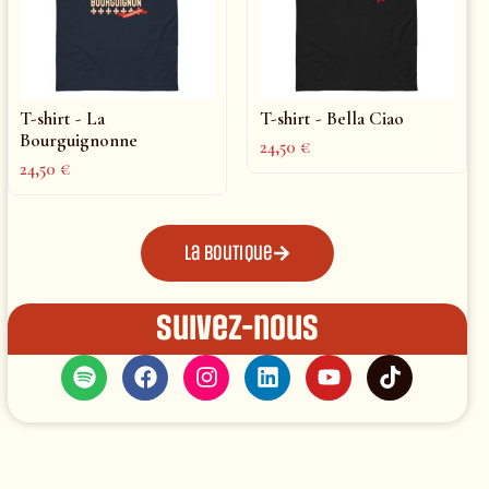
T-shirt - La
T-shirt - Bella Ciao
Bourguignonne
24,50
€
24,50
€
La boutique
Suivez-nous