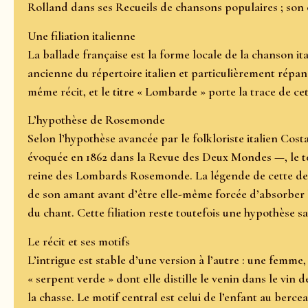
Rolland dans ses Recueils de chansons populaires ; son
Une filiation italienne
La ballade française est la forme locale de la chanson 
ancienne du répertoire italien et particulièrement répa
même récit, et le titre « Lombarde » porte la trace de cett
L’hypothèse de Rosemonde
Selon l’hypothèse avancée par le folkloriste italien Cos
évoquée en 1862 dans la Revue des Deux Mondes —, le tex
reine des Lombards Rosemonde. La légende de cette dern
de son amant avant d’être elle-même forcée d’absorber le 
du chant. Cette filiation reste toutefois une hypothèse sa
Le récit et ses motifs
L’intrigue est stable d’une version à l’autre : une femme
« serpent verde » dont elle distille le venin dans le vin 
la chasse. Le motif central est celui de l’enfant au berce