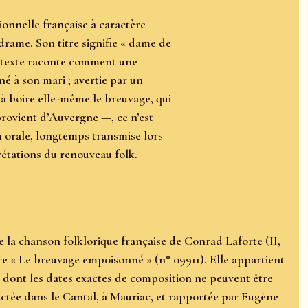
onnelle française à caractère
drame. Son titre signifie « dame de
Le texte raconte comment une
é à son mari ; avertie par un
 à boire elle-même le breuvage, qui
provient d’Auvergne —, ce n’est
 orale, longtemps transmise lors
rétations du renouveau folk.
la chanson folklorique française de Conrad Laforte (II,
tre « Le breuvage empoisonné » (n° 09911). Elle appartient
, dont les dates exactes de composition ne peuvent être
ctée dans le Cantal, à Mauriac, et rapportée par Eugène