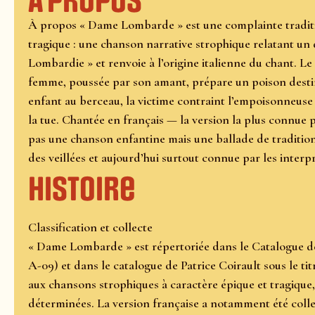
À propos
À propos « Dame Lombarde » est une complainte traditi
tragique : une chanson narrative strophique relatant un 
Lombardie » et renvoie à l’origine italienne du chant. 
femme, poussée par son amant, prépare un poison destin
enfant au berceau, la victime contraint l’empoisonneuse
la tue. Chantée en français — la version la plus connue 
pas une chanson enfantine mais une ballade de tradition
des veillées et aujourd’hui surtout connue par les interp
Histoire
Classification et collecte
« Dame Lombarde » est répertoriée dans le Catalogue de 
A-09) et dans le catalogue de Patrice Coirault sous le ti
aux chansons strophiques à caractère épique et tragique
déterminées. La version française a notamment été colle