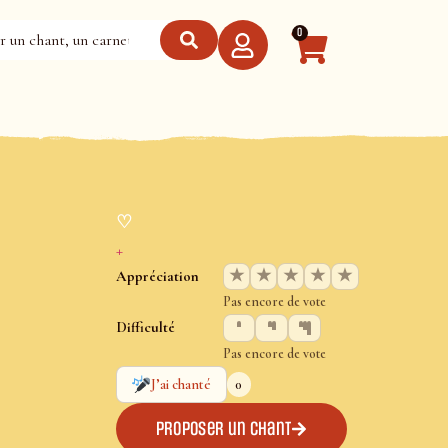
0
♡
+
★
★
★
★
★
Appréciation
Pas encore de vote
Difficulté
Pas encore de vote
0
J’ai chanté
Proposer un chant