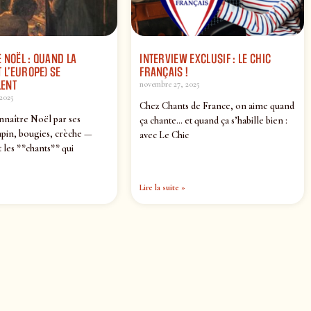
 NOËL : QUAND LA
INTERVIEW EXCLUSIF : LE CHIC
 L’EUROPE) SE
FRANÇAIS !
ENT
novembre 27, 2025
2025
Chez Chants de France, on aime quand
nnaître Noël par ses
ça chante… et quand ça s’habille bien :
pin, bougies, crèche —
avec Le Chic
 les **chants** qui
Lire la suite »