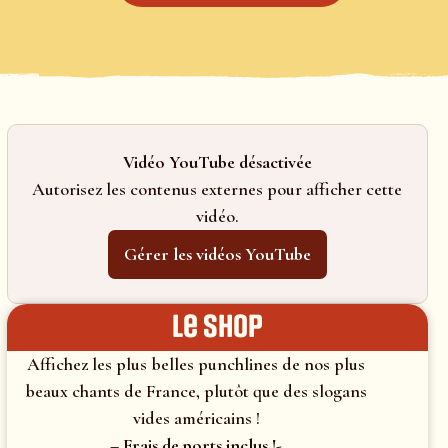
Vidéo YouTube désactivée
Autorisez les contenus externes pour afficher cette
vidéo.
Gérer les vidéos YouTube
le shop
Affichez les plus belles punchlines de nos plus
beaux chants de France, plutôt que des slogans
vides américains !
– Frais de ports inclus !-