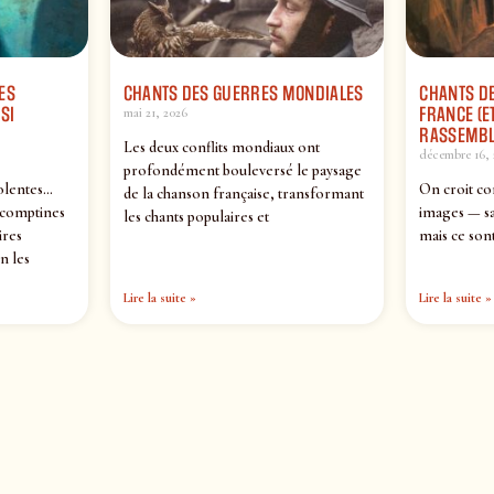
ES
CHANTS DES GUERRES MONDIALES
CHANTS DE
SI
FRANCE (ET
mai 21, 2026
RASSEMBL
Les deux conflits mondiaux ont
décembre 16, 
profondément bouleversé le paysage
olentes…
On croit co
de la chanson française, transformant
 comptines
images — sa
les chants populaires et
ires
mais ce sont
n les
Lire la suite »
Lire la suite »