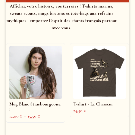
Affichez votre histoire, vos terroirs ! T-shirts marins,
sweats scouts, mugs bretons et tote-bags aux refrains
mythiques : emportez l’esprit des chants français partout
avec vous.
Mug Blanc Strasbourgeoise
T-shirt - Le Chasseur
!
24,50
€
12,00
€
–
15,50
€