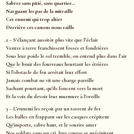
Sabrez sans pitié, sans quartier
…
Narguant les pas de la mitraille
Cet ennemi qui trop altier
Derrière ces canons nous raille
2 – S’élançant aussitôt plus vite que l’éclair
Ventre à terre franchissent fosses et fondrières
Sous leur poids le sol tremble, on entend plus dans l’air
Que le bruit des fourreaux heurtant les étrières
Si l’obstacle de feu arrêtait leur effort
Jamais combat ne vit une charge pareille
Sachant pourtant, qu’ils foncent vers la mort
Et la voix du devoir leur murmure à l’oreille
3 – L’ennemi les reçoit par un torrent de fer
Les balles en frappant sur les casques crépitent
Qu’importe, sabre haut, et le sourire amer
Nos soldats sans un cri, leur course se précipitent