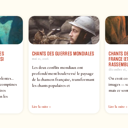
ES
CHANTS DES GUERRES MONDIALES
CHANTS DE
SI
FRANCE (ET
mai 21, 2026
RASSEMBL
Les deux conflits mondiaux ont
décembre 16, 
profondément bouleversé le paysage
olentes…
On croit co
de la chanson française, transformant
 comptines
images — sa
les chants populaires et
ires
mais ce sont
n les
Lire la suite »
Lire la suite »