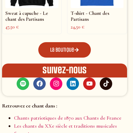
Sweat à capuche - Le
T-shirt - Chant des
chant des Partisans
Partisans
47,50
€
24,50
€
La boutique
Suivez-nous
Retrouvez ce chant dans :
Chants patriotiques de 1870 aux Chants de France
Les chants du XXe siècle et traditions musicales