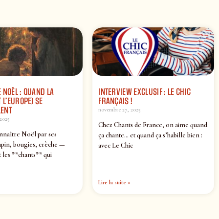
 NOËL : QUAND LA
INTERVIEW EXCLUSIF : LE CHIC
 L’EUROPE) SE
FRANÇAIS !
ENT
novembre 27, 2025
2025
Chez Chants de France, on aime quand
nnaître Noël par ses
ça chante… et quand ça s’habille bien :
pin, bougies, crèche —
avec Le Chic
 les **chants** qui
Lire la suite »