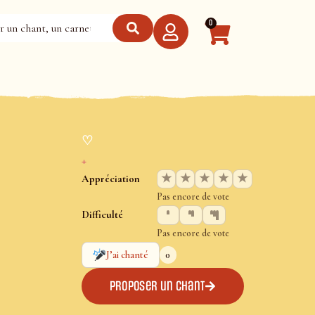
0
♡
+
★
★
★
★
★
Appréciation
Pas encore de vote
Difficulté
Pas encore de vote
0
J’ai chanté
Proposer un chant