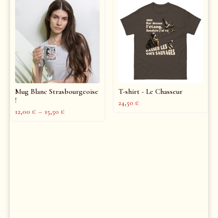
Mug Blanc Strasbourgeoise
T-shirt - Le Chasseur
!
24,50
€
12,00
€
–
15,50
€