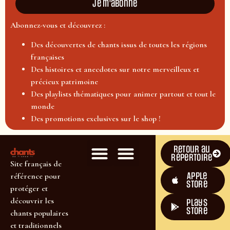
Je m'abonne
Abonnez-vous et découvrez :
Des découvertes de chants issus de toutes les régions
françaises
Des histoires et anecdotes sur notre merveilleux et
précieux patrimoine
Des playlists thématiques pour animer partout et tout le
monde
Des promotions exclusives sur le shop !
Retour au
répertoire
Site français de
Apple
référence pour
Store
protéger et
découvrir les
plays
store
chants populaires
et traditionnels