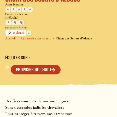
Appréciation
★
★
★
★
★
Pas encore de vote
Difficulté
Pas encore de vote
0
J’ai chanté
Accueil
Répertoire des chants
Chant des Scouts d’Alsace
ÉCOUTER SUR :
♡
+
Proposer un chant
Des fiers sommets de nos montagnes
Sont descendus jadis les chevaliers
Pour protéger à travers nos campagnes