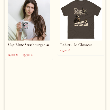
Mug Blanc Strasbourgeoise
T-shirt - Le Chasseur
!
24,50
€
12,00
€
–
15,50
€