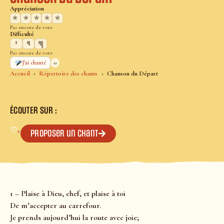
Appréciation
★
★
★
★
★
Pas encore de vote
Difficulté
Pas encore de vote
0
J’ai chanté
Accueil
Répertoire des chants
Chanson du Départ
ÉCOUTER SUR :
♡
+
Proposer un chant
1 – Plaise à Dieu, chef, et plaise à toi
De m’accepter au carrefour.
Je prends aujourd’hui la route avec joie;