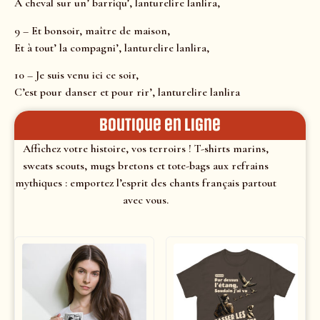
A cheval sur un’ barriqu’, lanturelire lanlira,
9 – Et bonsoir, maître de maison,
Et à tout’ la compagni’, lanturelire lanlira,
10 – Je suis venu ici ce soir,
C’est pour danser et pour rir’, lanturelire lanlira
Boutique en ligne
Affichez votre histoire, vos terroirs ! T-shirts marins,
sweats scouts, mugs bretons et tote-bags aux refrains
mythiques : emportez l’esprit des chants français partout
avec vous.