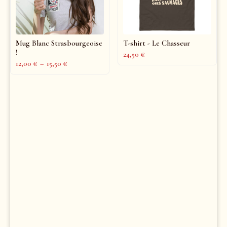
Mug Blanc Strasbourgeoise
T-shirt - Le Chasseur
!
24,50
€
12,00
€
–
15,50
€