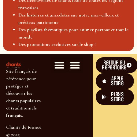
Des découvertes de chants issus de toutes les régions
françaises
Des histoires et anecdotes sur notre merveilleux et
précieux patrimoine
Des playlists thématiques pour animer partout et tout le
monde
Des promotions exclusives sur le shop !
Retour au
répertoire
Site français de
Apple
référence pour
Store
protéger et
découvrir les
plays
store
chants populaires
et traditionnels
français.
Chants de France
© 2025