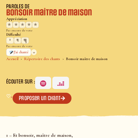
PAROLES DE
Bonsoir maître de maison
Appréciation
★
★
★
★
★
Pas encore de vote
Difficulté
Pas encore de vote
0
J’ai chanté
Accueil
Répertoire des chants
Bonsoir maître de maison
ÉCOUTER SUR :
♡
+
Proposer un chant
1 – Et bonsoir, maître de maison,