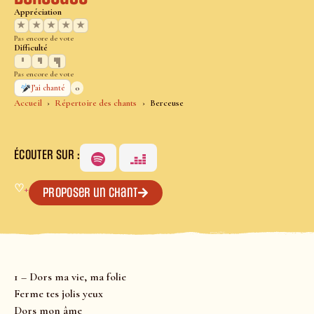
Appréciation
★
★
★
★
★
Pas encore de vote
Difficulté
Pas encore de vote
0
J’ai chanté
Accueil
Répertoire des chants
Berceuse
ÉCOUTER SUR :
♡
+
Proposer un chant
1 – Dors ma vie, ma folie
Ferme tes jolis yeux
Dors mon âme