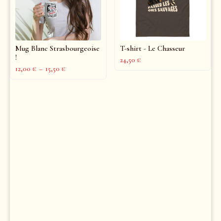
Mug Blanc Strasbourgeoise
T-shirt - Le Chasseur
!
24,50
€
12,00
€
–
15,50
€