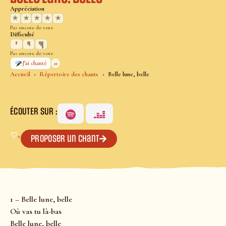
Appréciation
★
★
★
★
★
Pas encore de vote
Difficulté
Pas encore de vote
0
J’ai chanté
Accueil
Répertoire des chants
Belle lune, belle
ÉCOUTER SUR :
♡
+
Proposer un chant
1 – Belle lune, belle
Où vas tu là-bas
Belle lune, belle