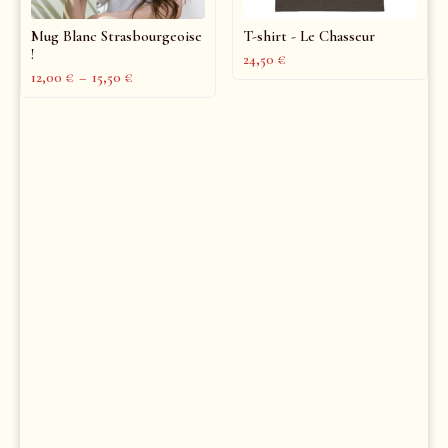
Mug Blanc Strasbourgeoise
T-shirt - Le Chasseur
!
24,50
€
12,00
€
–
15,50
€