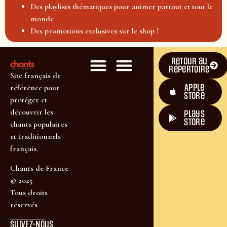
Des playlists thématiques pour animer partout et tout le
monde
Des promotions exclusives sur le shop !
Retour au
répertoire
Site français de
Apple
référence pour
Store
protéger et
découvrir les
plays
store
chants populaires
et traditionnels
français.
Chants de France
© 2025
Tous droits
réservés
SUIVEZ-NOUS