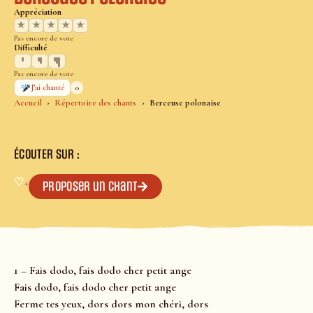
Appréciation
★
★
★
★
★
Pas encore de vote
Difficulté
Pas encore de vote
0
J’ai chanté
Accueil
Répertoire des chants
Berceuse polonaise
ÉCOUTER SUR :
♡
+
Proposer un chant
1 – Fais dodo, fais dodo cher petit ange
Fais dodo, fais dodo cher petit ange
Ferme tes yeux, dors dors mon chéri, dors