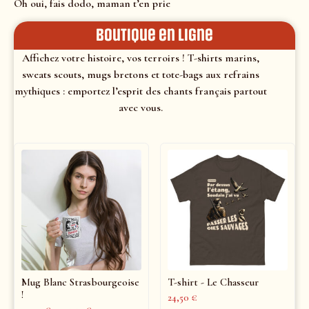
Oh oui, fais dodo, maman t’en prie
Boutique en ligne
Affichez votre histoire, vos terroirs ! T-shirts marins,
sweats scouts, mugs bretons et tote-bags aux refrains
mythiques : emportez l’esprit des chants français partout
avec vous.
Mug Blanc Strasbourgeoise
T-shirt - Le Chasseur
!
24,50
€