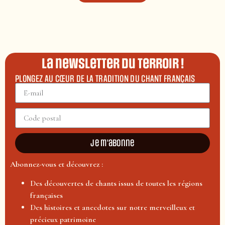
La newsletter du terroir !
PLONGEZ AU CŒUR DE LA TRADITION DU CHANT FRANÇAIS
Je m'abonne
Abonnez-vous et découvrez :
Des découvertes de chants issus de toutes les régions
françaises
Des histoires et anecdotes sur notre merveilleux et
précieux patrimoine