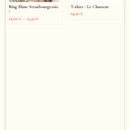
Mug Blanc Strasbourgeoise
T-shirt - Le Chasseur
!
24,50
€
12,00
€
–
15,50
€