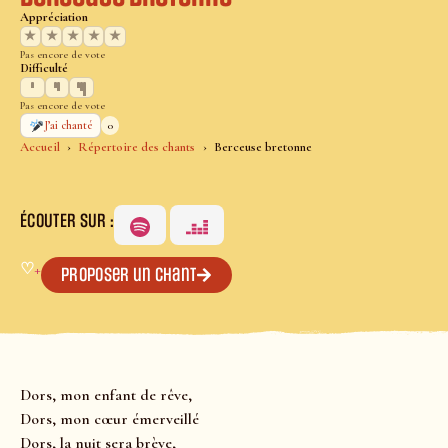
Appréciation
★
★
★
★
★
Pas encore de vote
Difficulté
Pas encore de vote
0
J’ai chanté
Accueil
Répertoire des chants
Berceuse bretonne
ÉCOUTER SUR :
♡
+
Proposer un chant
Dors, mon enfant de rêve,
Dors, mon cœur émerveillé
Dors, la nuit sera brève,