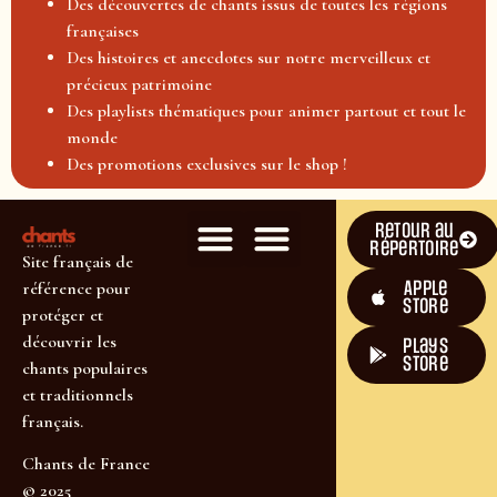
Des découvertes de chants issus de toutes les régions
françaises
Des histoires et anecdotes sur notre merveilleux et
précieux patrimoine
Des playlists thématiques pour animer partout et tout le
monde
Des promotions exclusives sur le shop !
Retour au
répertoire
Site français de
Apple
référence pour
Store
protéger et
découvrir les
plays
store
chants populaires
et traditionnels
français.
Chants de France
© 2025