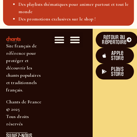
Des playlists thématiques pour animer partout et tout le
monde
Des promotions exclusives sur le shop !
Retour au
répertoire
Site français de
Apple
référence pour
Store
protéger et
découvrir les
plays
store
chants populaires
et traditionnels
français.
Chants de France
© 2025
Tous droits
réservés
SUIVEZ-NOUS