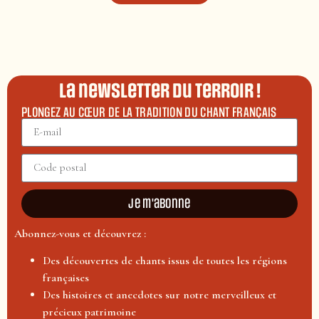
La newsletter du terroir !
PLONGEZ AU CŒUR DE LA TRADITION DU CHANT FRANÇAIS
Je m'abonne
Abonnez-vous et découvrez :
Des découvertes de chants issus de toutes les régions
françaises
Des histoires et anecdotes sur notre merveilleux et
précieux patrimoine