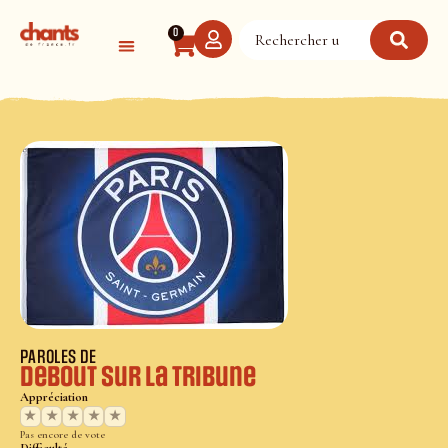
Panneau de gestion des cookies
0
PAROLES DE
Debout sur la tribune
Appréciation
★
★
★
★
★
Pas encore de vote