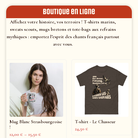
Boutique en ligne
Affichez votre histoire, vos terroirs ! T-shirts marins,
sweats scouts, mugs bretons et tote-bags aux refrains
mythiques : emportez l’esprit des chants français partout
avec vous.
Mug Blanc Strasbourgeoise
T-shirt - Le Chasseur
!
24,50
€
12,00
€
–
15,50
€