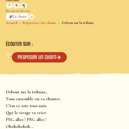
Difficulté
Pas encore de vote
0
J’ai chanté
Accueil
Répertoire des chants
Debout sur la tribune
ÉCOUTER SUR :
♡
+
Proposer un chant
Debout sur la tribune,
Tous ensemble on va chanter.
C’est ce soir tous unis
Que le virage va crier.
PSG allez ! PSG allez !
Ohohohohoh…