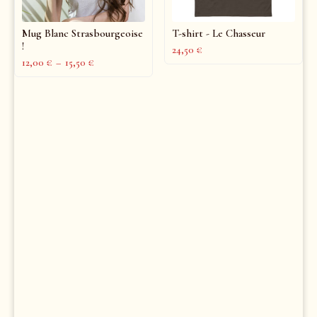
Mug Blanc Strasbourgeoise
T-shirt - Le Chasseur
!
24,50
€
12,00
€
–
15,50
€