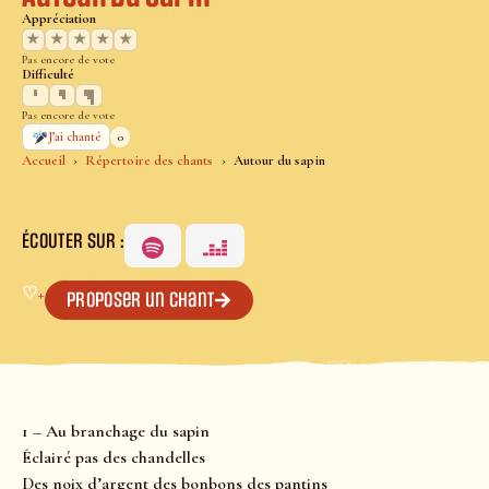
Appréciation
★
★
★
★
★
Pas encore de vote
Difficulté
Pas encore de vote
0
J’ai chanté
Accueil
Répertoire des chants
Autour du sapin
ÉCOUTER SUR :
♡
+
Proposer un chant
1 – Au branchage du sapin
Éclairé pas des chandelles
Des noix d’argent des bonbons des pantins