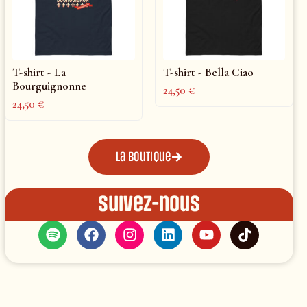
T-shirt - La
T-shirt - Bella Ciao
Bourguignonne
24,50
€
24,50
€
La boutique
Suivez-nous