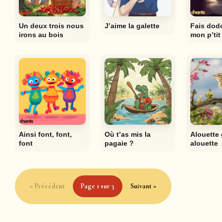
Un deux trois nous
J’aime la galette
Fais dod
irons au bois
mon p’tit 
Ainsi font, font,
Où t’as mis la
Alouette 
font
pagaie ?
alouette
« Précédent
Page 1 sur 3
Suivant »