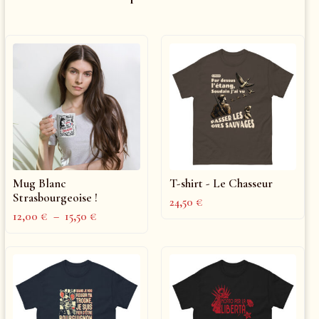
Mug Blanc
T-shirt - Le Chasseur
Strasbourgeoise !
24,50
€
12,00
€
–
15,50
€