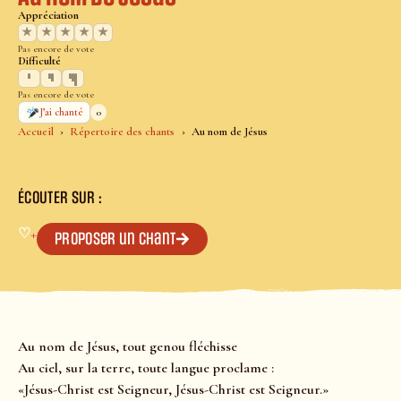
Appréciation
★
★
★
★
★
Pas encore de vote
Difficulté
Pas encore de vote
0
J’ai chanté
Accueil
Répertoire des chants
Au nom de Jésus
ÉCOUTER SUR :
♡
+
Proposer un chant
Au nom de Jésus, tout genou fléchisse
Au ciel, sur la terre, toute langue proclame :
«Jésus-Christ est Seigneur, Jésus-Christ est Seigneur.»