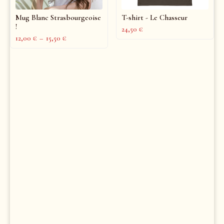
Mug Blanc Strasbourgeoise
T-shirt - Le Chasseur
!
24,50
€
12,00
€
–
15,50
€