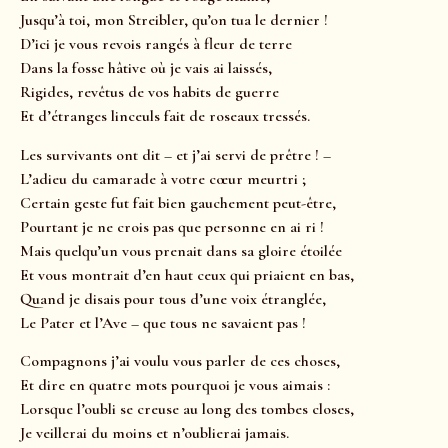
Jusqu’à toi, mon Streibler, qu’on tua le dernier !
D’ici je vous revois rangés à fleur de terre
Dans la fosse hâtive où je vais ai laissés,
Rigides, revêtus de vos habits de guerre
Et d’étranges linceuls fait de roseaux tressés.
Les survivants ont dit – et j’ai servi de prêtre ! –
L’adieu du camarade à votre cœur meurtri ;
Certain geste fut fait bien gauchement peut-être,
Pourtant je ne crois pas que personne en ai ri !
Mais quelqu’un vous prenait dans sa gloire étoilée
Et vous montrait d’en haut ceux qui priaient en bas,
Quand je disais pour tous d’une voix étranglée,
Le Pater et l’Ave – que tous ne savaient pas !
Compagnons j’ai voulu vous parler de ces choses,
Et dire en quatre mots pourquoi je vous aimais :
Lorsque l’oubli se creuse au long des tombes closes,
Je veillerai du moins et n’oublierai jamais.