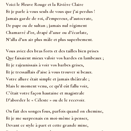
Voici le Fleuve Rouge et la Rivière Claire
Et je parle à vous seuls de vous que j’ai perdus !
Jamais garde de roi, d’empereur, d’autocrate,
De pape ou de sultan ; jamais nul régiment
Chamarré d’or, drapé d’azur ou d’écarlate,
N’alla d’un air plus mâle et plus superbement.
Vous aviez des bras forts et des tailles bien prises
Que faisaient mieux valoir vos hardes en lambeaux ;
Et je rajeunissais à voir vos barbes grises,
Et je tressaillais d’aise à vous trouver si beaux.
Votre allure était simple et jamais théâtrale ;
Mais le moment venu, ce qu’il eût fallu voir,
C’était votre façon hautaine et magistrale
D’aborder le « Céleste » ou de le recevoir.
On fait des songes fous, parfois quand on chemine,
Et je me surprenais en moi-même à penser,
Devant ce style à part et cette grande mine,