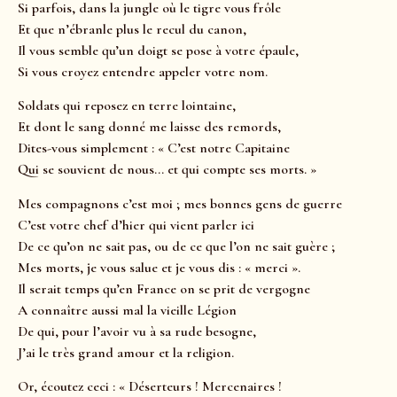
Si parfois, dans la jungle où le tigre vous frôle
Et que n’ébranle plus le recul du canon,
Il vous semble qu’un doigt se pose à votre épaule,
Si vous croyez entendre appeler votre nom.
Soldats qui reposez en terre lointaine,
Et dont le sang donné me laisse des remords,
Dites-vous simplement : « C’est notre Capitaine
Qui se souvient de nous… et qui compte ses morts. »
Mes compagnons c’est moi ; mes bonnes gens de guerre
C’est votre chef d’hier qui vient parler ici
De ce qu’on ne sait pas, ou de ce que l’on ne sait guère ;
Mes morts, je vous salue et je vous dis : « merci ».
Il serait temps qu’en France on se prit de vergogne
A connaître aussi mal la vieille Légion
De qui, pour l’avoir vu à sa rude besogne,
J’ai le très grand amour et la religion.
Or, écoutez ceci : « Déserteurs ! Mercenaires !