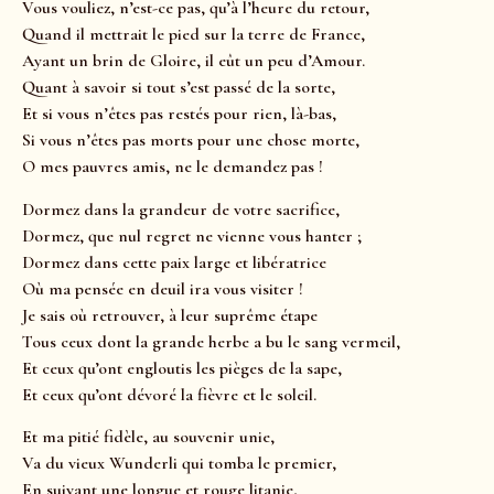
Vous vouliez, n’est-ce pas, qu’à l’heure du retour,
Quand il mettrait le pied sur la terre de France,
Ayant un brin de Gloire, il eût un peu d’Amour.
Quant à savoir si tout s’est passé de la sorte,
Et si vous n’êtes pas restés pour rien, là-bas,
Si vous n’êtes pas morts pour une chose morte,
O mes pauvres amis, ne le demandez pas !
Dormez dans la grandeur de votre sacrifice,
Dormez, que nul regret ne vienne vous hanter ;
Dormez dans cette paix large et libératrice
Où ma pensée en deuil ira vous visiter !
Je sais où retrouver, à leur suprême étape
Tous ceux dont la grande herbe a bu le sang vermeil,
Et ceux qu’ont engloutis les pièges de la sape,
Et ceux qu’ont dévoré la fièvre et le soleil.
Et ma pitié fidèle, au souvenir unie,
Va du vieux Wunderli qui tomba le premier,
En suivant une longue et rouge litanie,