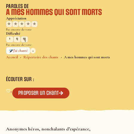
PAROLES DE
A mes hommes qui sont morts
Appréciation
★
★
★
★
★
Pas encore de vote
Difficulté
Pas encore de vote
1
J’ai chanté
Accueil
Répertoire des chants
A mes hommes qui sont morts
ÉCOUTER SUR :
♡
+
Proposer un chant
Anonymes héros, nonchalants d’espérance,