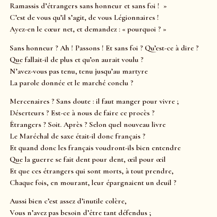
Ramassis d’étrangers sans honneur et sans foi ! »
C’est de vous qu’il s’agit, de vous Légionnaires !
Ayez-en le cœur net, et demandez : « pourquoi ? »
Sans honneur ? Ah ! Passons ! Et sans foi ? Qu’est-ce à dire ?
Que fallait-il de plus et qu’on aurait voulu ?
N’avez-vous pas tenu, tenu jusqu’au martyre
La parole donnée et le marché conclu ?
Mercenaires ? Sans doute : il faut manger pour vivre ;
Déserteurs ? Est-ce à nous de faire ce procès ?
Étrangers ? Soit. Après ? Selon quel nouveau livre
Le Maréchal de saxe était-il donc français ?
Et quand donc les français voudront-ils bien entendre
Que la guerre se fait dent pour dent, œil pour œil
Et que ces étrangers qui sont morts, à tout prendre,
Chaque fois, en mourant, leur épargnaient un deuil ?
Aussi bien c’est assez d’inutile colère,
Vous n’avez pas besoin d’être tant défendus ;