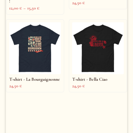
!
24,50
€
12,00
€
–
15,50
€
T-shirt - La Bourguignonne
T-shirt - Bella Ciao
24,50
€
24,50
€