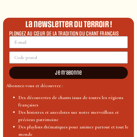
La newsletter du terroir !
PLONGEZ AU CŒUR DE LA TRADITION DU CHANT FRANÇAIS
Je m'abonne
Abonnez-vous et découvrez :
Des découvertes de chants issus de toutes les régions
françaises
Des histoires et anecdotes sur notre merveilleux et
précieux patrimoine
Des playlists thématiques pour animer partout et tout le
monde