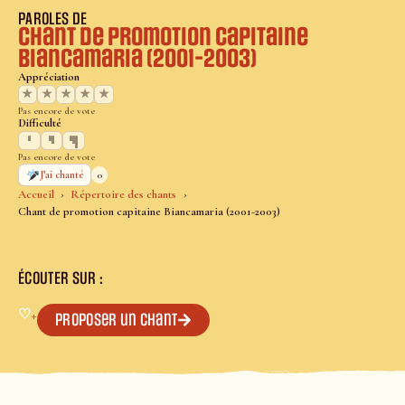
PAROLES DE
Chant de promotion capitaine
Biancamaria (2001-2003)
Appréciation
★
★
★
★
★
Pas encore de vote
Difficulté
Pas encore de vote
0
J’ai chanté
Accueil
Répertoire des chants
Chant de promotion capitaine Biancamaria (2001-2003)
ÉCOUTER SUR :
♡
+
Proposer un chant