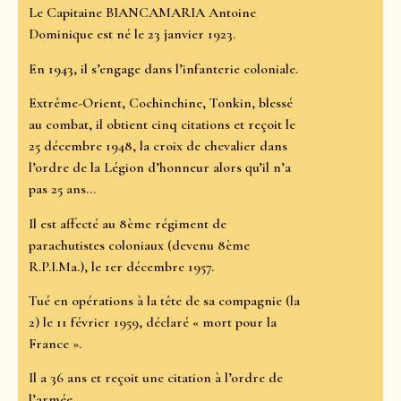
Le Capitaine BIANCAMARIA Antoine
Dominique est né le 23 janvier 1923.
En 1943, il s’engage dans l’infanterie coloniale.
Extrême-Orient, Cochinchine, Tonkin, blessé
au combat, il obtient cinq citations et reçoit le
25 décembre 1948, la croix de chevalier dans
l’ordre de la Légion d’honneur alors qu’il n’a
pas 25 ans...
Il est affecté au 8ème régiment de
parachutistes coloniaux (devenu 8ème
R.P.I.Ma.), le 1er décembre 1957.
Tué en opérations à la tête de sa compagnie (la
2) le 11 février 1959, déclaré « mort pour la
France ».
Il a 36 ans et reçoit une citation à l’ordre de
l’armée.