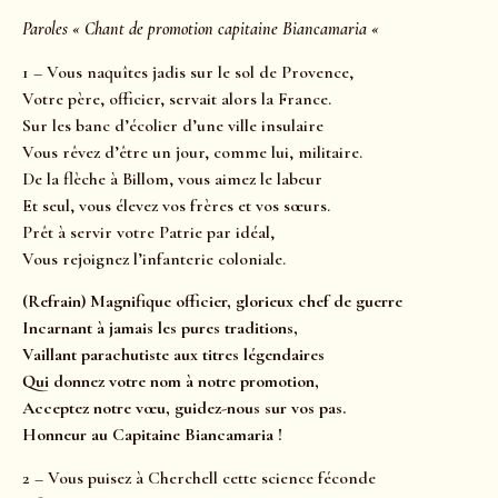
Paroles « Chant de promotion capitaine Biancamaria «
1 – Vous naquîtes jadis sur le sol de Provence,
Votre père, officier, servait alors la France.
Sur les banc d’écolier d’une ville insulaire
Vous rêvez d’être un jour, comme lui, militaire.
De la flèche à Billom, vous aimez le labeur
Et seul, vous élevez vos frères et vos sœurs.
Prêt à servir votre Patrie par idéal,
Vous rejoignez l’infanterie coloniale.
(Refrain)
Magnifique officier, glorieux chef de guerre
Incarnant à jamais les pures traditions,
Vaillant parachutiste aux titres légendaires
Qui donnez votre nom à notre promotion,
Acceptez notre vœu, guidez-nous sur vos pas.
Honneur au Capitaine Biancamaria !
2 – Vous puisez à Cherchell cette science féconde