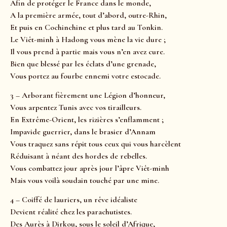
Afin de protéger le France dans le monde,
A la première armée, tout d’abord, outre-Rhin,
Et puis en Cochinchine et plus tard au Tonkin.
Le Viêt-minh à Hadong vous mène la vie dure ;
Il vous prend à partie mais vous n’en avez cure.
Bien que blessé par les éclats d’une grenade,
Vous portez au fourbe ennemi votre estocade.
3 – Arborant fièrement une Légion d’honneur,
Vous arpentez Tunis avec vos tirailleurs.
En Extrême-Orient, les rizières s’enflamment ;
Impavide guerrier, dans le brasier d’Annam
Vous traquez sans répit tous ceux qui vous harcèlent
Réduisant à néant des hordes de rebelles.
Vous combattez jour après jour l’âpre Viêt-minh
Mais vous voilà soudain touché par une mine.
4 – Coiffé de lauriers, un rêve idéaliste
Devient réalité chez les parachutistes.
Des Aurès à Dirkou, sous le soleil d’Afrique,