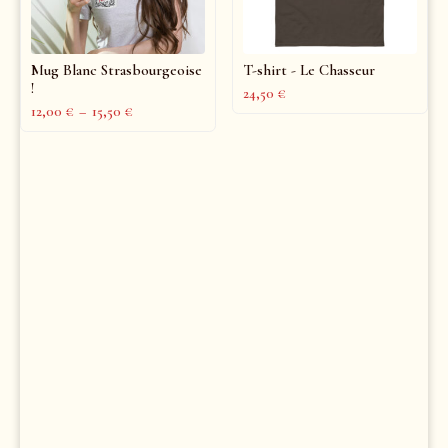
Mug Blanc Strasbourgeoise
T-shirt - Le Chasseur
!
24,50
€
12,00
€
–
15,50
€