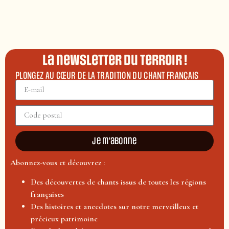
La newsletter du terroir !
PLONGEZ AU CŒUR DE LA TRADITION DU CHANT FRANÇAIS
Je m'abonne
Abonnez-vous et découvrez :
Des découvertes de chants issus de toutes les régions
françaises
Des histoires et anecdotes sur notre merveilleux et
précieux patrimoine