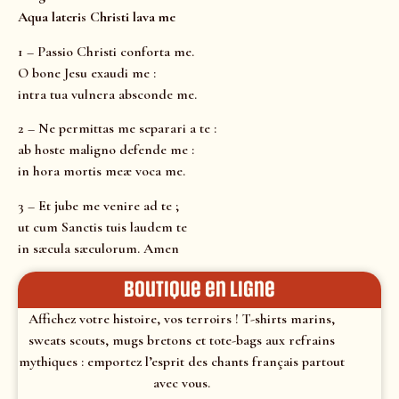
Aqua lateris Christi lava me
1 – Passio Christi conforta me.
O bone Jesu exaudi me :
intra tua vulnera absconde me.
2 – Ne permittas me separari a te :
ab hoste maligno defende me :
in hora mortis meæ voca me.
3 – Et jube me venire ad te ;
ut cum Sanctis tuis laudem te
in sæcula sæculorum. Amen
Boutique en ligne
Affichez votre histoire, vos terroirs ! T-shirts marins,
sweats scouts, mugs bretons et tote-bags aux refrains
mythiques : emportez l’esprit des chants français partout
avec vous.