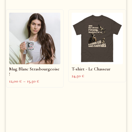
Mug Blanc Strasbourgeoise
T-shirt - Le Chasseur
!
24,50
€
12,00
€
–
15,50
€