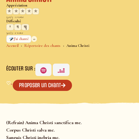
Appréciation
★
★
★
★
★
5,0/5 · 1 vote
Difficulté
3,0/3 · 1 vote
0
J’ai chanté
Accueil
Répertoire des chants
Anima Christi
ÉCOUTER SUR :
♡
+
Proposer un chant
(Refrain) Anima Christi sanctifica me.
Corpus Christi salva me.
Sanguis Christi inebria me.