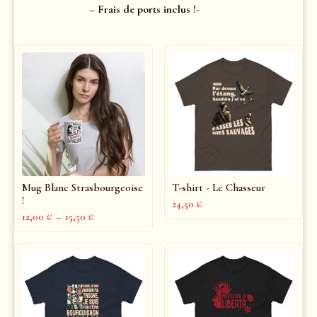
– Frais de ports inclus !-
Mug Blanc Strasbourgeoise
T-shirt - Le Chasseur
!
24,50
€
12,00
€
–
15,50
€