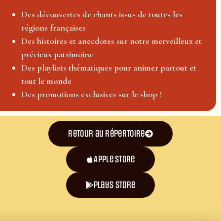
Des découvertes de chants issus de toutes les
régions françaises
Des histoires et anecdotes sur notre merveilleux et
précieux patrimoine
Des playlists thématiques pour animer partout et
tout le monde
Des promotions exclusives sur le shop !
Retour au répertoire
Apple Store
plays store