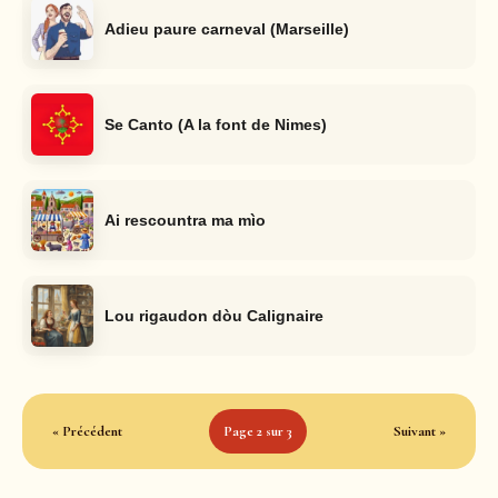
Adieu paure carneval (Marseille)
Se Canto (A la font de Nimes)
Ai rescountra ma mìo
Lou rigaudon dòu Calignaire
« Précédent
Page 2 sur 3
Suivant »