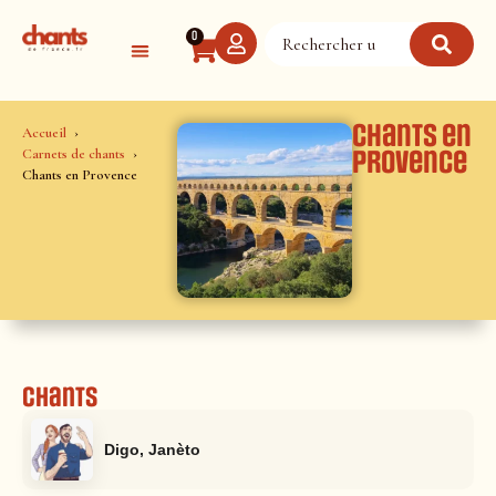
Panneau de gestion des cookies
0
Chants en
Accueil
Carnets de chants
Provence
Chants en Provence
Chants
Digo, Janèto