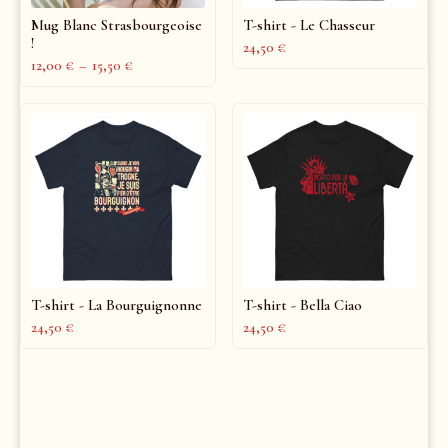
Mug Blanc Strasbourgeoise
T-shirt - Le Chasseur
!
24,50
€
12,00
€
–
15,50
€
T-shirt - La Bourguignonne
T-shirt - Bella Ciao
24,50
€
24,50
€