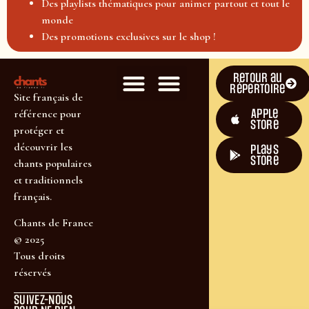
Des playlists thématiques pour animer partout et tout le
monde
Des promotions exclusives sur le shop !
Retour au
répertoire
Site français de
Apple
référence pour
Store
protéger et
découvrir les
plays
store
chants populaires
et traditionnels
français.
Chants de France
© 2025
Tous droits
réservés
SUIVEZ-NOUS