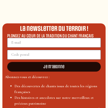
La newsletter du terroir !
PLONGEZ AU CŒUR DE LA TRADITION DU CHANT FRANÇAIS
Je m'abonne
Abonnez-vous et découvrez :
Des découvertes de chants issus de toutes les régions
françaises
Des histoires et anecdotes sur notre merveilleux et
précieux patrimoine