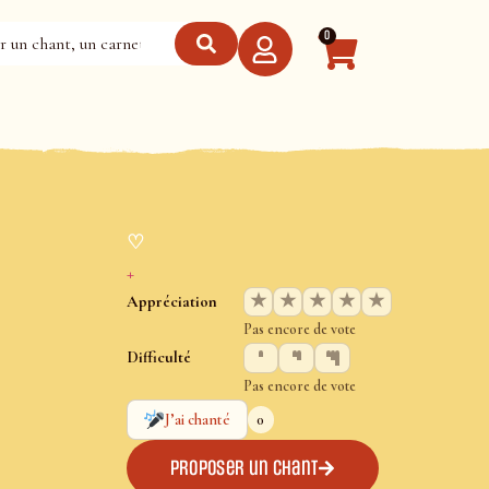
0
♡
+
★
★
★
★
★
Appréciation
Pas encore de vote
Difficulté
Pas encore de vote
0
J’ai chanté
Proposer un chant