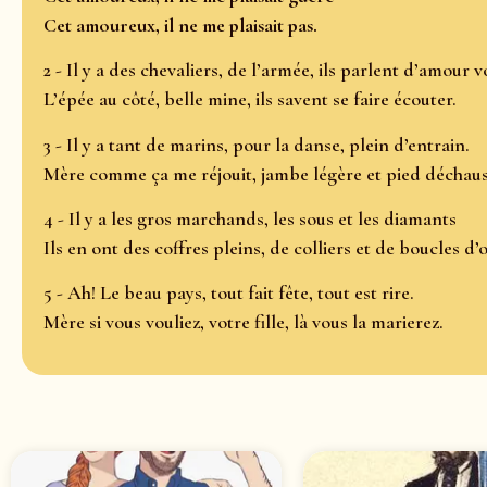
Cet amoureux, il ne me plaisait pas.
2 - Il y a des chevaliers, de l’armée, ils parlent d’amour v
L’épée au côté, belle mine, ils savent se faire écouter.
3 - Il y a tant de marins, pour la danse, plein d’entrain.
Mère comme ça me réjouit, jambe légère et pied déchaus
4 - Il y a les gros marchands, les sous et les diamants
Ils en ont des coffres pleins, de colliers et de boucles d’o
5 - Ah! Le beau pays, tout fait fête, tout est rire.
Mère si vous vouliez, votre fille, là vous la marierez.