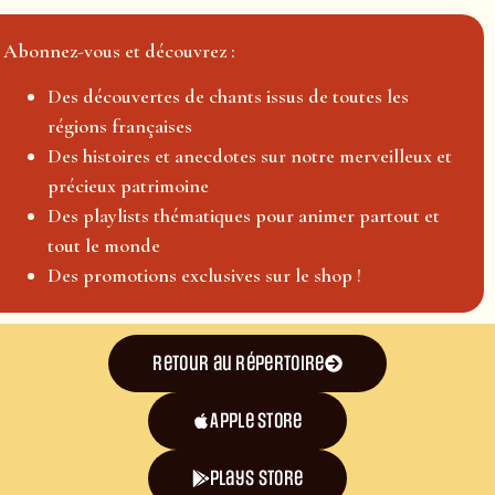
Abonnez-vous et découvrez :
Des découvertes de chants issus de toutes les
régions françaises
Des histoires et anecdotes sur notre merveilleux et
précieux patrimoine
Des playlists thématiques pour animer partout et
tout le monde
Des promotions exclusives sur le shop !
Retour au répertoire
Apple Store
plays store