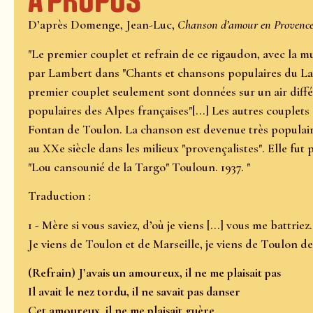
À propos
D’après Domenge, Jean-Luc,
Chanson d’amour en Provenc
"Le premier couplet et refrain de ce rigaudon, avec la 
par Lambert dans "Chants et chansons populaires du Lan
premier couplet seulement sont données sur un air diff
populaires des Alpes françaises"[...] Les autres couplets 
Fontan de Toulon. La chanson est devenue très populair
au XXe siècle dans les milieux "provençalistes". Elle fut 
"Lou cansounié de la Targo" Touloun. 1937. "
Traduction :
1 - Mère si vous saviez, d’où je viens [...] vous me battriez.
Je viens de Toulon et de Marseille, je viens de Toulon d
(Refrain) J’avais un amoureux, il ne me plaisait pas
Il avait le nez tordu, il ne savait pas danser
Cet amoureux, il ne me plaisait guère