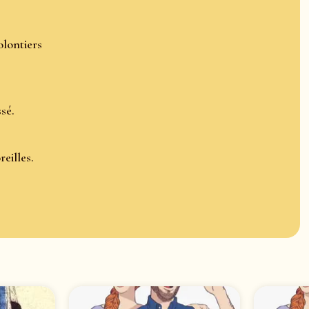
olontiers
sé.
reilles.