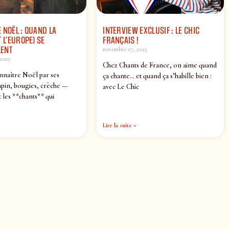
 NOËL : QUAND LA
INTERVIEW EXCLUSIF : LE CHIC
 L’EUROPE) SE
FRANÇAIS !
ENT
novembre 27, 2025
2025
Chez Chants de France, on aime quand
nnaître Noël par ses
ça chante… et quand ça s’habille bien :
pin, bougies, crèche —
avec Le Chic
 les **chants** qui
Lire la suite »