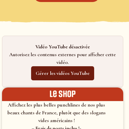
Vidéo YouTube désactivée
Autorisez les contenus externes pour afficher cette
vidéo.
Gérer les vidéos YouTube
le shop
Affichez les plus belles punchlines de nos plus
beaux chants de France, plutôt que des slogans
vides américains !
– Frais de ports inclus !-