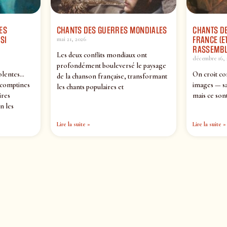
ES
CHANTS DES GUERRES MONDIALES
CHANTS DE
SI
FRANCE (ET
mai 21, 2026
RASSEMBL
Les deux conflits mondiaux ont
décembre 16, 
profondément bouleversé le paysage
olentes…
On croit co
de la chanson française, transformant
 comptines
images — sa
les chants populaires et
ires
mais ce sont
n les
Lire la suite »
Lire la suite »