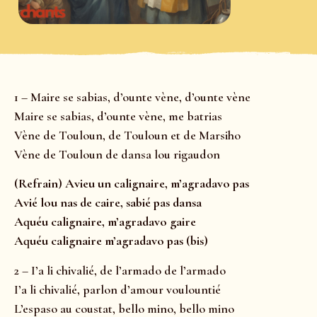
1 – Maire se sabias, d’ounte vène, d’ounte vène
Maire se sabias, d’ounte vène, me batrias
Vène de Touloun, de Touloun et de Marsiho
Vène de Touloun de dansa lou rigaudon
(Refrain) Avieu un calignaire, m’agradavo pas
Avié lou nas de caire, sabié pas dansa
Aquéu calignaire, m’agradavo gaire
Aquéu calignaire m’agradavo pas (bis)
2 – I’a li chivalié, de l’armado de l’armado
I’a li chivalié, parlon d’amour voulountié
L’espaso au coustat, bello mino, bello mino