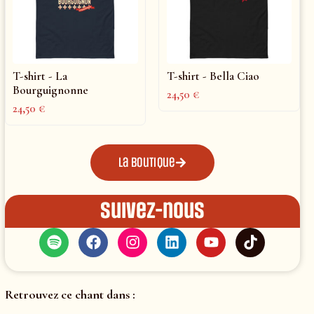
T-shirt - La
T-shirt - Bella Ciao
Bourguignonne
24,50
€
24,50
€
La boutique
Suivez-nous
Retrouvez ce chant dans :