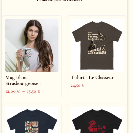
Mug Blanc
T-shirt - Le Chasseur
Strasbourgeoise !
24,50
€
12,00
€
–
15,50
€