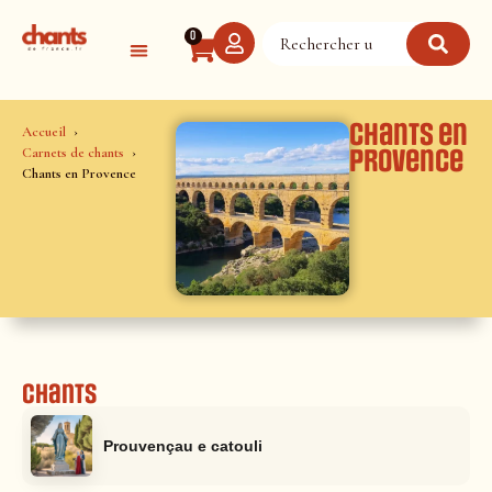
Panneau de gestion des cookies
0
Chants en
Accueil
Carnets de chants
Provence
Chants en Provence
Chants
Prouvençau e catouli