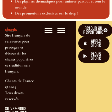
Des playlists thématiques pour animer partout et tout le
monde
Des promotions exclusives sur le shop !
Retour au
répertoire
Site français de
Apple
référence pour
Store
protéger et
découvrir les
plays
store
chants populaires
et traditionnels
français.
Chants de France
© 2025
Tous droits
réservés
SUIVEZ-NOUS