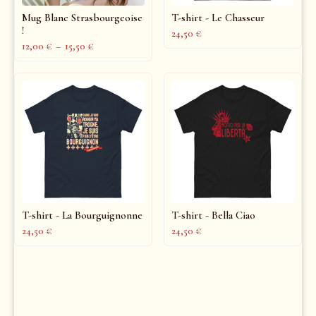
Mug Blanc Strasbourgeoise
T-shirt - Le Chasseur
!
24,50
€
12,00
€
–
15,50
€
T-shirt - La Bourguignonne
T-shirt - Bella Ciao
24,50
€
24,50
€