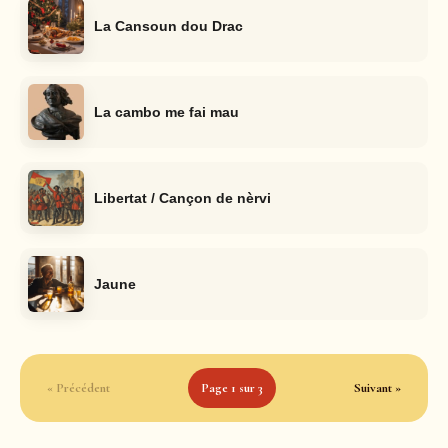
La Cansoun dou Drac
La cambo me fai mau
Libertat / Cançon de nèrvi
Jaune
« Précédent
Page 1 sur 3
Suivant »