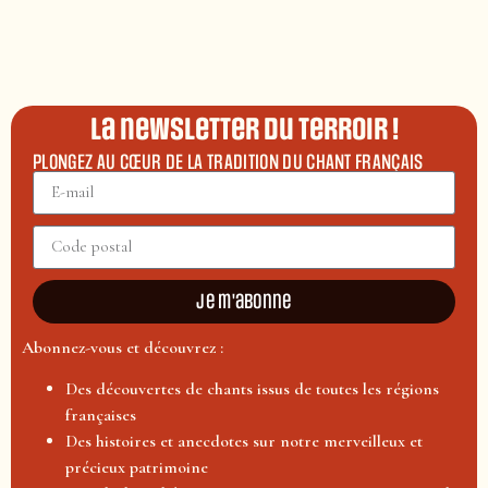
La newsletter du terroir !
PLONGEZ AU CŒUR DE LA TRADITION DU CHANT FRANÇAIS
Je m'abonne
Abonnez-vous et découvrez :
Des découvertes de chants issus de toutes les régions
françaises
Des histoires et anecdotes sur notre merveilleux et
précieux patrimoine