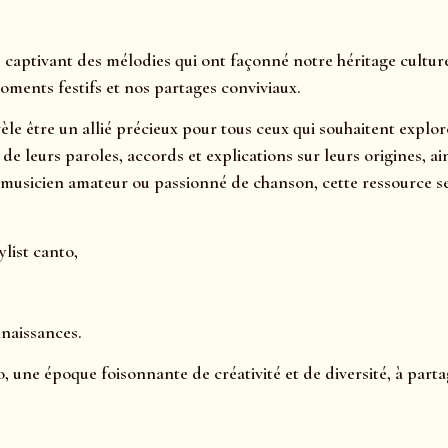
 captivant des mélodies qui ont façonné notre héritage cultur
oments festifs et nos partages conviviaux.
le être un allié précieux pour tous ceux qui souhaitent explore
e leurs paroles, accords et explications sur leurs origines, ai
musicien amateur ou passionné de chanson, cette ressource se
list canto,
naissances.
, une époque foisonnante de créativité et de diversité, à part