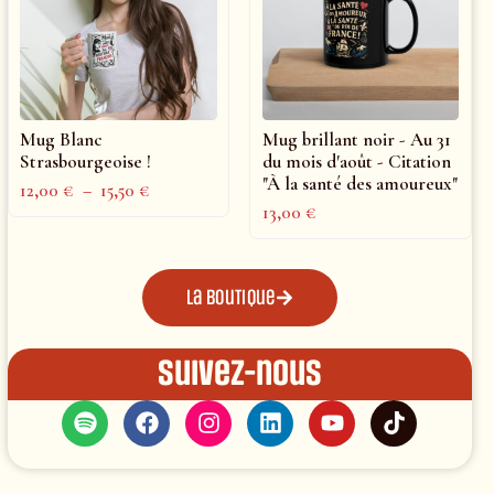
Mug Blanc
Mug brillant noir - Au 31
Strasbourgeoise !
du mois d'août - Citation
"À la santé des amoureux"
12,00
€
–
15,50
€
13,00
€
La boutique
Suivez-nous