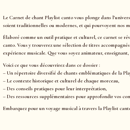
Le Carnet de chant Playlist canto vous plonge dans l’univers
soient traditionnelles ou modernes, et qui pourvoyent nos m
Élaboré comme un outil pratique et culturel, ce carnet se révè
canto. Vous y trouverez une sélection de titres accompagnés d
expérience musicale. Que vous soyez animateur, enseignant, 
Voici ce que vous découvrirez dans ce dossier :
– Un répertoire diversifié de chants emblématiques de la Play
– Le contexte historique et culturel de chaque morceau,
– Des conseils pratiques pour leur interprétation,
– Des ressources supplémentaires pour approfondir vos con
Embarquez pour un voyage musical à travers la Playlist canto