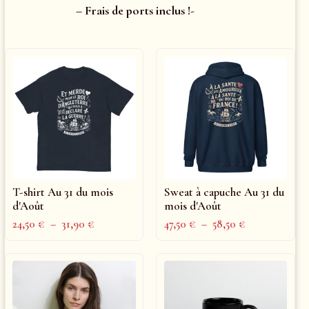
– Frais de ports inclus !-
T-shirt Au 31 du mois
Sweat à capuche Au 31 du
d'Août
mois d'Août
24,50
€
–
31,90
€
47,50
€
–
58,50
€