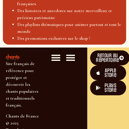
françaises
Des histoires et anecdotes sur notre merveilleux et
précieux patrimoine
Des playlists thématiques pour animer partout et tout le
monde
Des promotions exclusives sur le shop !
Retour au
répertoire
Site français de
Apple
référence pour
Store
protéger et
découvrir les
plays
store
chants populaires
et traditionnels
français.
Chants de France
© 2025