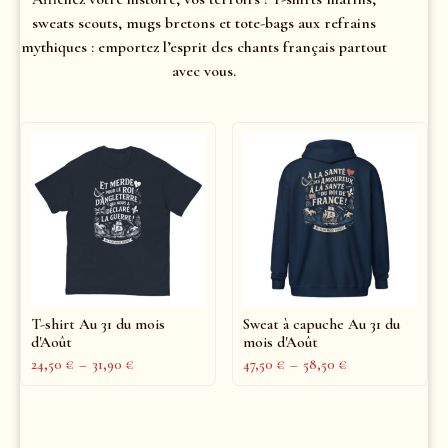
sweats scouts, mugs bretons et tote-bags aux refrains
mythiques : emportez l’esprit des chants français partout
avec vous.
T-shirt Au 31 du mois
Sweat à capuche Au 31 du
d'Août
mois d'Août
24,50
€
–
31,90
€
47,50
€
–
58,50
€