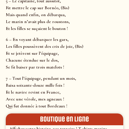
5 – Le capitaine, tout aussitôt,
Fit mettre le cap sur Bornéo, (Bis)
Mais quand enfin, on débarqua,
Le marin n’avait plus de roustons,
Et les filles se suçaient le bouton !
6 – En voyant débarquer les gars,
Les filles poussèrent des cris de joie, (Bis)
Et se jetèrent sur l’équipage,
Chacune étendue sur le dos,
Se fit baiser par trois matelots !
7 – Tout l’équipage, pendant un mois,
Baisa soixante-douze mille fois !
Et le navire revint en France,
Avec une vérole, mes agneaux !
Qui fut donnée à tout Bordeaux !
Boutique en ligne
Affichez votre histoire, vos terroirs ! T-shirts marins,