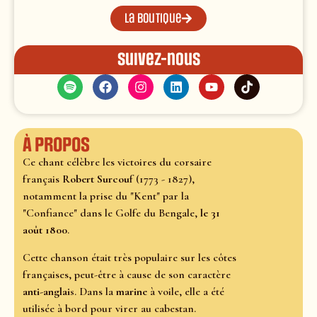
La boutique
Suivez-nous
À propos
Ce chant célèbre les victoires du corsaire
français
Robert Surcou
f (1773 - 1827),
notamment la prise du "Kent" par la
"Confiance" dans le Golfe du Bengale,
le 31
août 1800
.
Cette chanson était très populaire sur les côtes
françaises, peut-être à cause de son caractère
anti-anglais
. Dans la
marine
à voile, elle a été
utilisée à bord pour virer au cabestan.