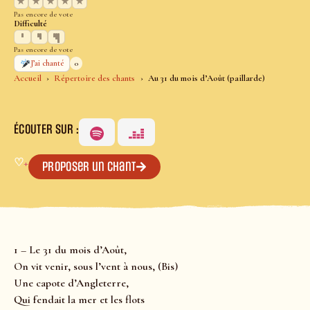
★
★
★
★
★
Pas encore de vote
Difficulté
Pas encore de vote
0
J’ai chanté
Accueil
Répertoire des chants
Au 31 du mois d’Août (paillarde)
ÉCOUTER SUR :
♡
+
Proposer un chant
1 – Le 31 du mois d’Août,
On vit venir, sous l’vent à nous, (Bis)
Une capote d’Angleterre,
Qui fendait la mer et les flots