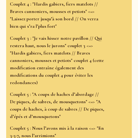
Couplet 4 : "Hardis gabiers, fiers matelots //
Braves cannoniers, mousses et petiots" <=>
"Laissez porter jusqu’à son bord // On verra
bien qui s’ra l’plus fort"
Couplet 3 : "Je vais hisser notre pavillon // Qui
restera haut, nous le jurons" couplet 3 <=>
"Hardis gabiers, fiers matelots // Braves
cannoniers, mousses et petiots" couplet 4 (cette
modification entraîne également des
modifications du couplet 4 pour éviter les
redondances)
Couplet 5 : "A coups de haches d’abordage //
De piques, de sabres, de mousquetons" <=> "A
coups de haches, à coup de sabres // De piques,
d’épés et d’mousquetons"
Couplet 5 : Nous l’avons mis à la raison <=> "En
3-5-7, nous l’arrimions"