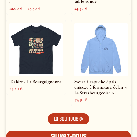
!
table ronde
12,00
€
–
15,50
€
24,50
€
T-shirt - La Bourguignonne
Sweat à capuche épais
unisexe à fermeture éclair «
24,50
€
La Strasbourgeoise »
47,50
€
La boutique
Suivez-nous