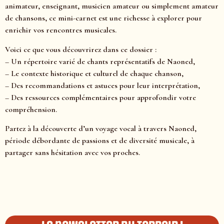
animateur, enseignant, musicien amateur ou simplement amateur
de chansons, ce mini-carnet est une richesse à explorer pour
enrichir vos rencontres musicales.
Voici ce que vous découvrirez dans ce dossier :
– Un répertoire varié de chants représentatifs de Naoned,
– Le contexte historique et culturel de chaque chanson,
– Des recommandations et astuces pour leur interprétation,
– Des ressources complémentaires pour approfondir votre
compréhension.
Partez à la découverte d’un voyage vocal à travers Naoned,
période débordante de passions et de diversité musicale, à
partager sans hésitation avec vos proches.