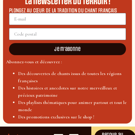
La newsletter du terroir !
PLONGEZ AU CŒUR DE LA TRADITION DU CHANT FRANÇAIS
Je m'abonne
Abonnez-vous et découvrez :
Des découvertes de chants issus de toutes les régions
françaises
Des histoires et anecdotes sur notre merveilleux et
précieux patrimoine
Des playlists thématiques pour animer partout et tout le
monde
Des promotions exclusives sur le shop !
Retour au