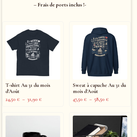
– Frais de ports inclus !-
T-shirt Au 31 du mois
Sweat à capuche Au 31 du
d'Août
mois d'Août
24,50
€
–
31,90
€
47,50
€
–
58,50
€