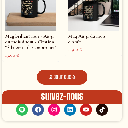
Mug brillant noir - Au 31
Mug Au 31 du mois
du mois d'août - Citation
d'Août
"À la santé des amoureux"
13,00
€
13,00
€
La boutique
Suivez-nous