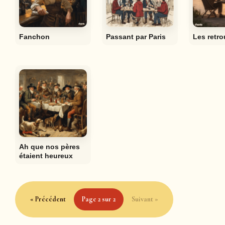
Fanchon
Passant par Paris
Les retro
Ah que nos pères
étaient heureux
« Précédent
Page 2 sur 2
Suivant »