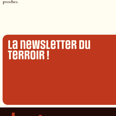
proches.
La newsletter du
terroir !