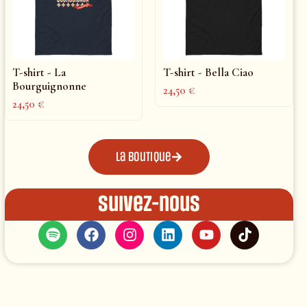
T-shirt - La
T-shirt - Bella Ciao
Bourguignonne
24,50
€
24,50
€
La boutique
Suivez-nous