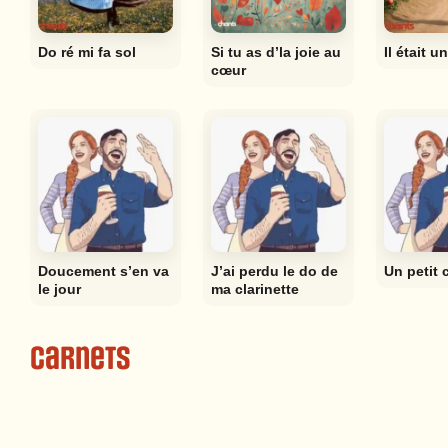
Do ré mi fa sol
Si tu as d’la joie au
Il était u
cœur
Doucement s’en va
J’ai perdu le do de
Un petit
le jour
ma clarinette
Carnets