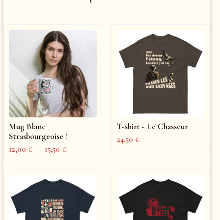
Mug Blanc
T-shirt - Le Chasseur
Strasbourgeoise !
24,50
€
12,00
€
–
15,50
€