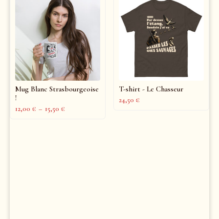
Mug Blanc Strasbourgeoise
T-shirt - Le Chasseur
!
24,50
€
12,00
€
–
15,50
€