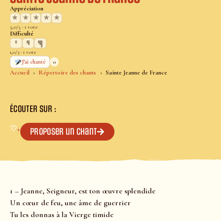
Appréciation
★
★
★
★
★
5,0/5 · 1 vote
Difficulté
1,0/3 · 1 vote
0
J’ai chanté
Accueil
Répertoire des chants
Sainte Jeanne de France
ÉCOUTER SUR :
♡
+
Proposer un chant
1 – Jeanne, Seigneur, est ton œuvre splendide
Un cœur de feu, une âme de guerrier
Tu les donnas à la Vierge timide