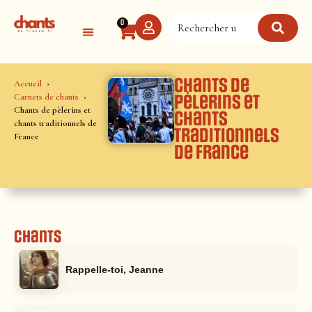
Panneau de gestion des cookies
0
Chants de
Accueil
Carnets de chants
pèlerins et
Chants de pèlerins et
chants
chants traditionnels de
traditionnels
France
de France
Chants
Rappelle-toi, Jeanne