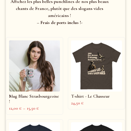
Affichez les plus belles punchlines de nos plus beaux
chants de France, plutôt que des slogans vides
américains !
– Frais de ports inclus !-
Mug Blanc Strasbourgeoise
T-shirt - Le Chasseur
!
24,50
€
12,00
€
–
15,50
€