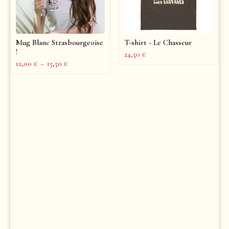
Mug Blanc Strasbourgeoise
T-shirt - Le Chasseur
!
24,50
€
12,00
€
–
15,50
€