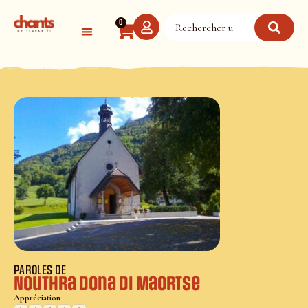
Panneau de gestion des cookies
0
PAROLES DE
Nouthra Dona di Maortse
Appréciation