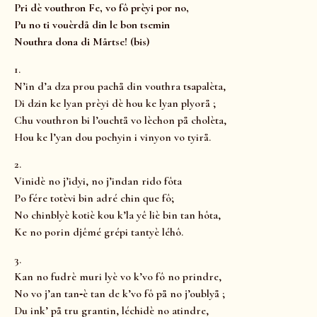
Pri dè vouthron Fe, vo fô prèyi por no,
Pu no ti vouèrdå din le bon tsemin
Nouthra dona di Mårtse! (bis)
1.
N’in d’a dza prou pachå din vouthra tsapalèta,
Di dzin ke lyan prèyi dè hou ke lyan plyorå ;
Chu vouthron bi l’ouchtå vo lèchon på cholèta,
Hou ke l’yan dou pochyin i vinyon vo tyirå.
2.
Vinidè no j’idyi, no j’indan rido fôta
Po fére totèvi bin adré chin que fô;
No chinblyè kotiè kou k’la yê liè bin tan hôta,
Ke no porin djêmé grépi tantyè léhô.
3.
Kan no fudrè muri lyè vo k’vo fô no prindre,
No vo j’an tan‐è tan de k’vo fô på no j’oublyå ;
Du ink’ på tru grantin, léchidè no atindre,