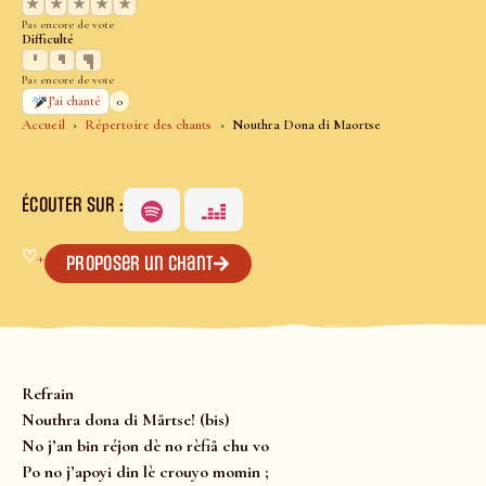
★
★
★
★
★
Pas encore de vote
Difficulté
Pas encore de vote
0
J’ai chanté
Accueil
Répertoire des chants
Nouthra Dona di Maortse
ÉCOUTER SUR :
♡
+
Proposer un chant
Refrain
Nouthra dona di Mårtse! (bis)
No j’an bin réjon dè no rèfiå chu vo
Po no j’apoyi din lè crouyo momin ;