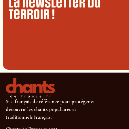
La newsletter du
terroir !
Site français de référence pour protéger et
découvrir les chants populaires et
traditionnels français.
Chants de France © 2025