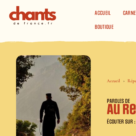
Panneau de gestion des cookies
ACCUEIL
CARNE
BOUTIQUE
Accueil
Répe
PAROLES DE
Au r
ÉCOUTER SUR :