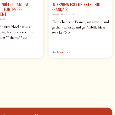
 NOËL : QUAND LA
INTERVIEW EXCLUSIF : LE CHIC
 L’EUROPE) SE
FRANÇAIS !
ENT
novembre 27, 2025
2025
Chez Chants de France, on aime quand
nnaître Noël par ses
ça chante… et quand ça s’habille bien :
pin, bougies, crèche —
avec Le Chic
 les **chants** qui
Lire la suite »