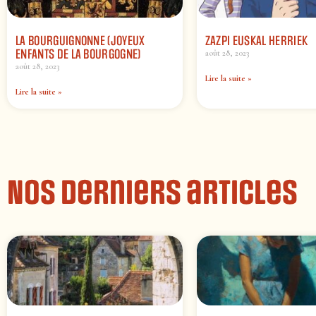
LA BOURGUIGNONNE (JOYEUX
ZAZPI EUSKAL HERRIEK
ENFANTS DE LA BOURGOGNE)
août 28, 2023
août 28, 2023
Lire la suite »
Lire la suite »
Nos derniers articles