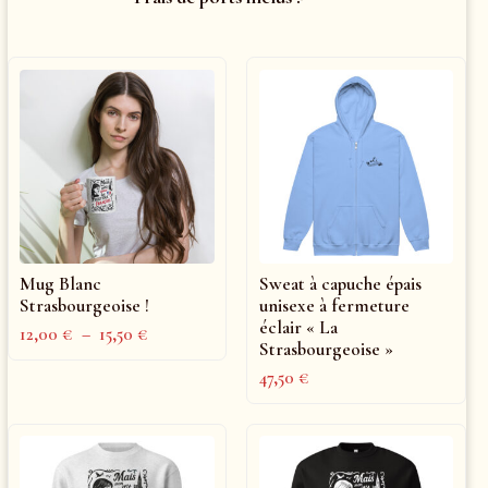
Mug Blanc
Sweat à capuche épais
Strasbourgeoise !
unisexe à fermeture
éclair « La
12,00
€
–
15,50
€
Strasbourgeoise »
47,50
€