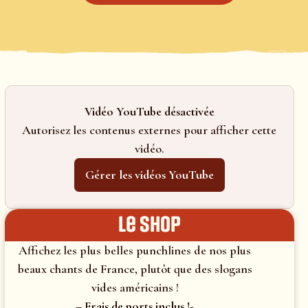
Vidéo YouTube désactivée
Autorisez les contenus externes pour afficher cette
vidéo.
Gérer les vidéos YouTube
le shop
Affichez les plus belles punchlines de nos plus
beaux chants de France, plutôt que des slogans
vides américains !
– Frais de ports inclus !-