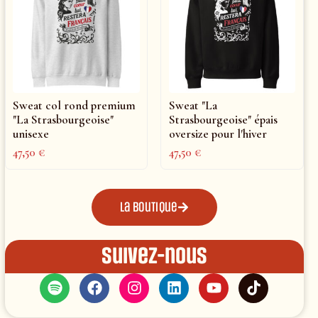
Sweat col rond premium
Sweat "La
"La Strasbourgeoise"
Strasbourgeoise" épais
unisexe
oversize pour l'hiver
47,50
€
47,50
€
La boutique
Suivez-nous