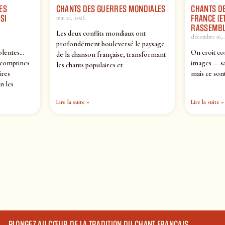
ES
CHANTS DES GUERRES MONDIALES
CHANTS DE
SI
FRANCE (ET
mai 21, 2026
RASSEMBL
Les deux conflits mondiaux ont
décembre 16, 
profondément bouleversé le paysage
olentes…
On croit co
de la chanson française, transformant
 comptines
images — sa
les chants populaires et
ires
mais ce sont
n les
Lire la suite »
Lire la suite »
PLONGEZ AU CŒUR DE LA TRADITION DU CHANT FRANÇAIS