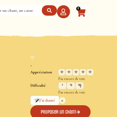
0
♡
+
★
★
★
★
★
Appréciation
Pas encore de vote
Difficulté
Pas encore de vote
0
J’ai chanté
Proposer un chant