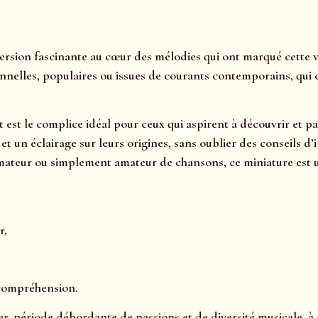
on fascinante au cœur des mélodies qui ont marqué cette vill
nnelles, populaires ou issues de courants contemporains, qui c
t est le complice idéal pour ceux qui aspirent à découvrir et 
s, et un éclairage sur leurs origines, sans oublier des consei
mateur ou simplement amateur de chansons, ce miniature est u
r,
 compréhension.
er, période débordante de passions et de diversité musicale, à 