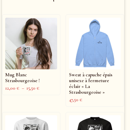
Mug Blanc
Sweat à capuche épais
Strasbourgeoise !
unisexe à fermeture
éclair « La
12,00
€
–
15,50
€
Strasbourgeoise »
47,50
€