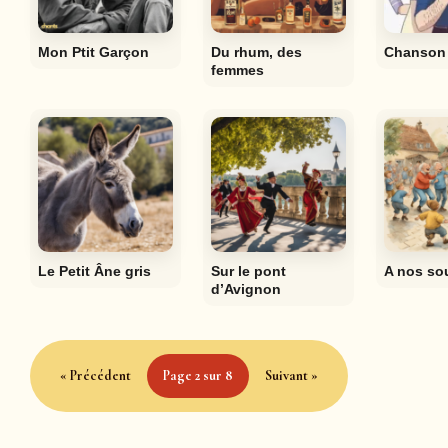
Mon Ptit Garçon
Du rhum, des
Chanson 
femmes
Le Petit Âne gris
Sur le pont
A nos so
d’Avignon
« Précédent
Page 2 sur 8
Suivant »