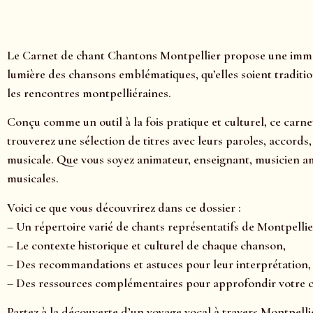
Le Carnet de chant Chantons Montpellier propose une immersi
lumière des chansons emblématiques, qu’elles soient traditio
les rencontres montpelliéraines.
Conçu comme un outil à la fois pratique et culturel, ce carne
trouverez une sélection de titres avec leurs paroles, accord
musicale. Que vous soyez animateur, enseignant, musicien a
musicales.
Voici ce que vous découvrirez dans ce dossier :
– Un répertoire varié de chants représentatifs de Montpellie
– Le contexte historique et culturel de chaque chanson,
– Des recommandations et astuces pour leur interprétation,
– Des ressources complémentaires pour approfondir votre
Partez à la découverte d’un voyage vocal à travers Montpelli