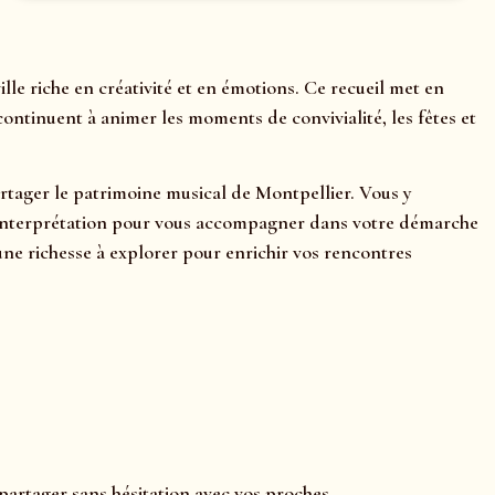
e riche en créativité et en émotions. Ce recueil met en
ontinuent à animer les moments de convivialité, les fêtes et
partager le patrimoine musical de Montpellier. Vous y
ls d’interprétation pour vous accompagner dans votre démarche
ne richesse à explorer pour enrichir vos rencontres
partager sans hésitation avec vos proches.