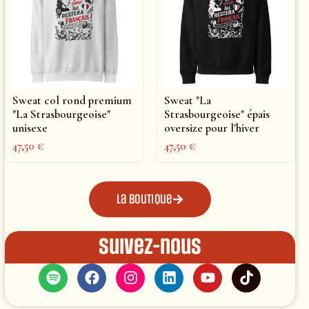
Sweat col rond premium
Sweat "La
"La Strasbourgeoise"
Strasbourgeoise" épais
unisexe
oversize pour l'hiver
47,50
€
47,50
€
La boutique
Suivez-nous