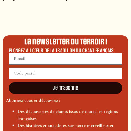
La newsletter du terroir !
PLONGEZ AU CŒUR DE LA TRADITION DU CHANT FRANÇAIS
Je m'abonne
Abonnez-vous et découvrez :
Des découvertes de chants issus de toutes les régions
françaises
Des histoires et anecdotes sur notre merveilleux et