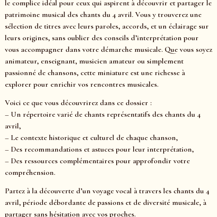
le complice idéal pour ceux qui aspirent à découvrir et partager le
patrimoine musical des chants du 4 avril. Vous y trouverez une
sélection de titres avec leurs paroles, accords, et un éclairage sur
leurs origines, sans oublier des conseils d’interprétation pour
vous accompagner dans votre démarche musicale. Que vous soyez
animateur, enseignant, musicien amateur ou simplement
passionné de chansons, cette miniature est une richesse à
explorer pour enrichir vos rencontres musicales.
Voici ce que vous découvrirez dans ce dossier :
– Un répertoire varié de chants représentatifs des chants du 4
avril,
– Le contexte historique et culturel de chaque chanson,
– Des recommandations et astuces pour leur interprétation,
– Des ressources complémentaires pour approfondir votre
compréhension.
Partez à la découverte d’un voyage vocal à travers les chants du 4
avril, période débordante de passions et de diversité musicale, à
partager sans hésitation avec vos proches.