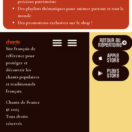
précieux patrimoine
Des playlists thématiques pour animer partout et tout le
monde
Des promotions exclusives sur le shop !
Retour au
répertoire
Site français de
Apple
référence pour
Store
protéger et
découvrir les
plays
store
chants populaires
et traditionnels
français.
Chants de France
© 2025
Tous droits
réservés