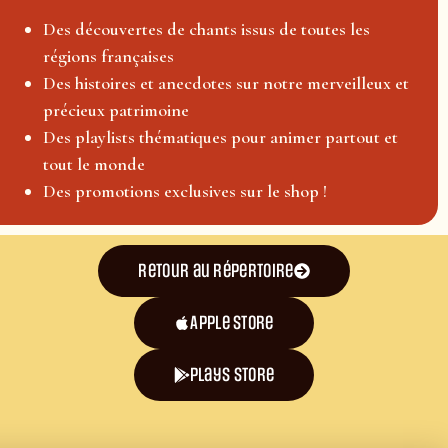
Des découvertes de chants issus de toutes les
régions françaises
Des histoires et anecdotes sur notre merveilleux et
précieux patrimoine
Des playlists thématiques pour animer partout et
tout le monde
Des promotions exclusives sur le shop !
Retour au répertoire
Apple Store
plays store