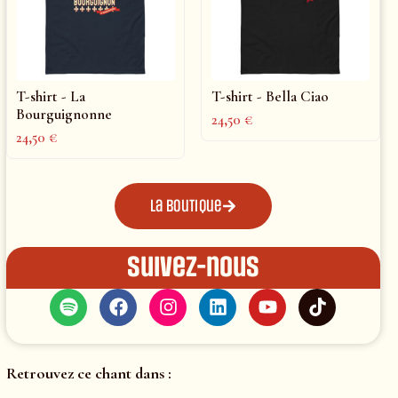
T-shirt - La
T-shirt - Bella Ciao
Bourguignonne
24,50
€
24,50
€
La boutique
Suivez-nous
Retrouvez ce chant dans :