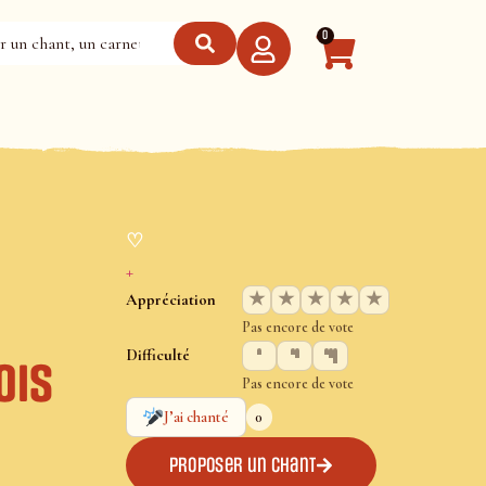
0
♡
+
★
★
★
★
★
Appréciation
Pas encore de vote
Difficulté
ois
Pas encore de vote
0
J’ai chanté
Proposer un chant