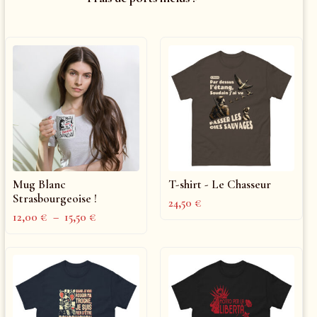
Mug Blanc
T-shirt - Le Chasseur
Strasbourgeoise !
24,50
€
12,00
€
–
15,50
€