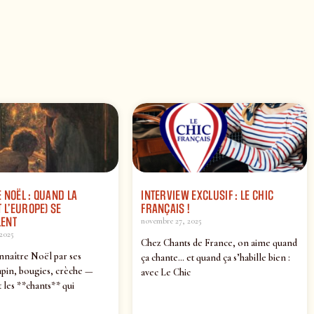
 NOËL : QUAND LA
INTERVIEW EXCLUSIF : LE CHIC
 L’EUROPE) SE
FRANÇAIS !
ENT
novembre 27, 2025
2025
Chez Chants de France, on aime quand
nnaître Noël par ses
ça chante… et quand ça s’habille bien :
pin, bougies, crèche —
avec Le Chic
 les **chants** qui