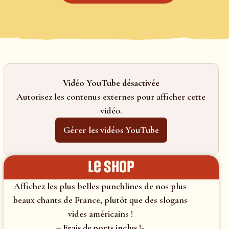
Vidéo YouTube désactivée
Autorisez les contenus externes pour afficher cette
vidéo.
Gérer les vidéos YouTube
le shop
Affichez les plus belles punchlines de nos plus
beaux chants de France, plutôt que des slogans
vides américains !
– Frais de ports inclus !-