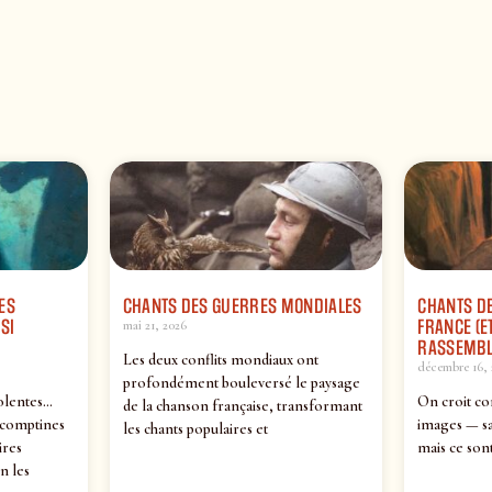
ES
CHANTS DES GUERRES MONDIALES
CHANTS DE
SI
FRANCE (ET
mai 21, 2026
RASSEMBL
Les deux conflits mondiaux ont
décembre 16, 
profondément bouleversé le paysage
olentes…
On croit co
de la chanson française, transformant
 comptines
images — sa
les chants populaires et
ires
mais ce sont
n les