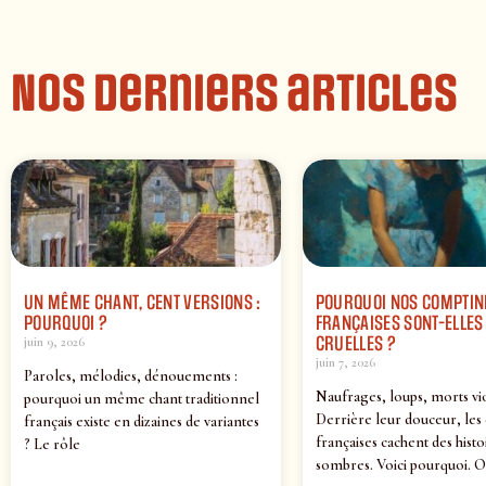
Nos derniers articles
UN MÊME CHANT, CENT VERSIONS :
POURQUOI NOS COMPTIN
POURQUOI ?
FRANÇAISES SONT-ELLES 
CRUELLES ?
juin 9, 2026
juin 7, 2026
Paroles, mélodies, dénouements :
Naufrages, loups, morts vi
pourquoi un même chant traditionnel
Derrière leur douceur, les
français existe en dizaines de variantes
françaises cachent des histo
? Le rôle
sombres. Voici pourquoi. O