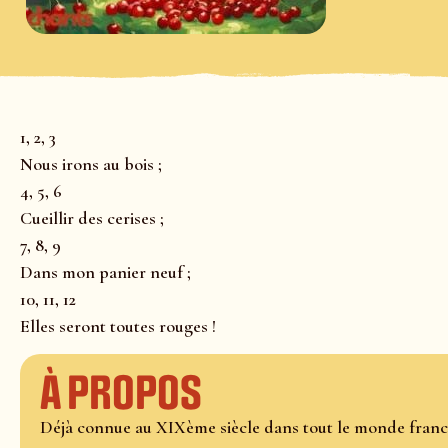
1, 2, 3
Nous irons au bois ;
4, 5, 6
Cueillir des cerises ;
7, 8, 9
Dans mon panier neuf ;
10, 11, 12
Elles seront toutes rouges !
À propos
Déjà connue au XIXème siècle dans tout le monde fran