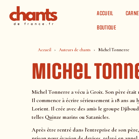
Panneau de gestion des cookies
ACCUEIL
CARNE
BOUTIQUE
Accueil
Auteurs de chants
Michel Tonnerre
Michel Tonn
Michel Tonnerre a vécu à Groix. Son père était 
Il commence à écrire sérieusement à 18 ans au ly
Lorient. Il crée avec des amis le groupe Djibou
telles Quinze marins ou Satanicles.
Après être rentré dans l'entreprise de son père,
prison pour évasion de devises, relaxé en appel p