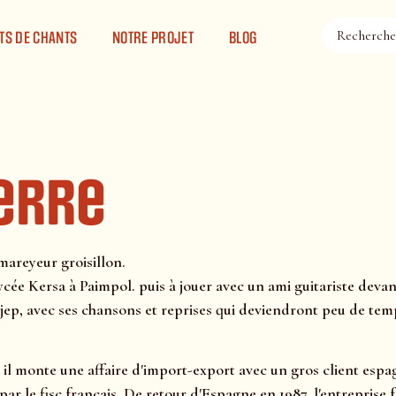
TS DE CHANTS
NOTRE PROJET
BLOG
erre
mareyeur groisillon.
cée Kersa à Paimpol. puis à jouer avec un ami guitariste devan
djep, avec ses chansons et reprises qui deviendront peu de tem
 il monte une affaire d'import-export avec un gros client espa
ar le fisc français. De retour d'Espagne en 1987, l'entreprise f