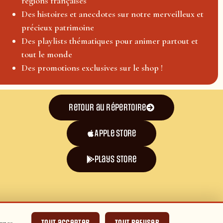
régions françaises
Des histoires et anecdotes sur notre merveilleux et
précieux patrimoine
Des playlists thématiques pour animer partout et
tout le monde
Des promotions exclusives sur le shop !
Retour au répertoire
Apple Store
plays store