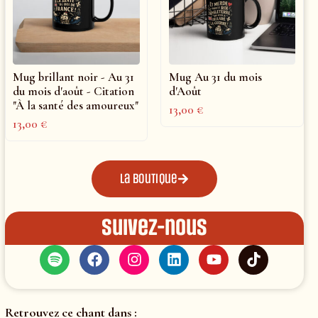
Mug brillant noir - Au 31
Mug Au 31 du mois
du mois d'août - Citation
d'Août
"À la santé des amoureux"
13,00
€
13,00
€
La boutique
Suivez-nous
Retrouvez ce chant dans :