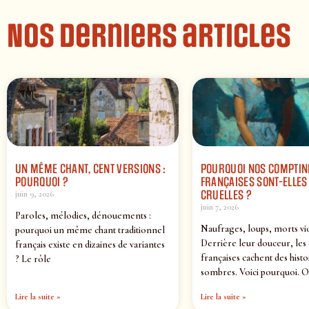
Nos derniers articles
UN MÊME CHANT, CENT VERSIONS :
POURQUOI NOS COMPTIN
POURQUOI ?
FRANÇAISES SONT-ELLES 
CRUELLES ?
juin 9, 2026
juin 7, 2026
Paroles, mélodies, dénouements :
Naufrages, loups, morts vi
pourquoi un même chant traditionnel
Derrière leur douceur, les
français existe en dizaines de variantes
françaises cachent des histo
? Le rôle
sombres. Voici pourquoi. O
Lire la suite »
Lire la suite »