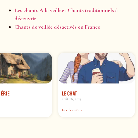
Les chants A la veillee : Chants traditionnels à
découvrir
Chants de veillée désactivés en France
HÉRIE
LE CHAT
août 28, 2023
Lire la suite »