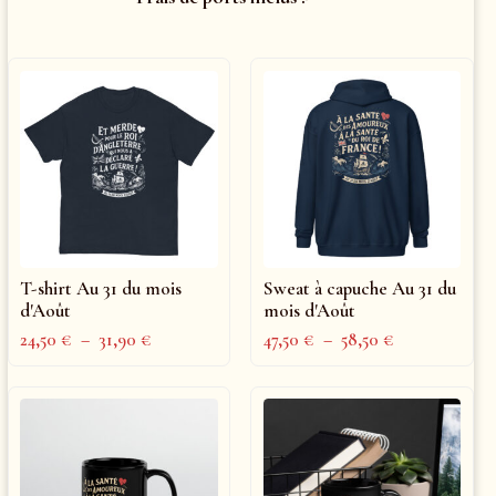
T-shirt Au 31 du mois
Sweat à capuche Au 31 du
d'Août
mois d'Août
24,50
€
–
31,90
€
47,50
€
–
58,50
€