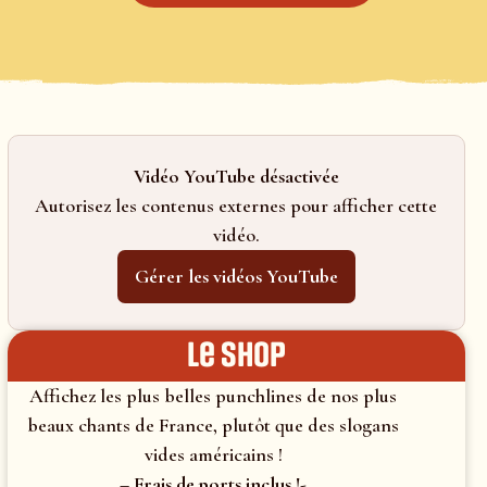
Vidéo YouTube désactivée
Autorisez les contenus externes pour afficher cette
vidéo.
Gérer les vidéos YouTube
le shop
Affichez les plus belles punchlines de nos plus
beaux chants de France, plutôt que des slogans
vides américains !
– Frais de ports inclus !-