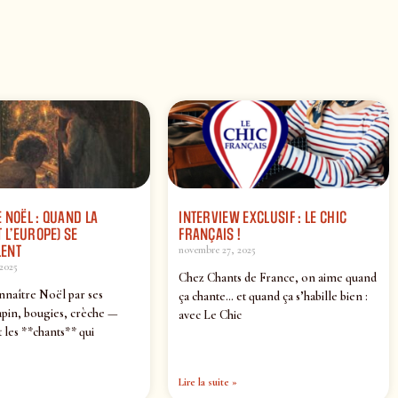
 NOËL : QUAND LA
INTERVIEW EXCLUSIF : LE CHIC
 L’EUROPE) SE
FRANÇAIS !
ENT
novembre 27, 2025
2025
Chez Chants de France, on aime quand
nnaître Noël par ses
ça chante… et quand ça s’habille bien :
pin, bougies, crèche —
avec Le Chic
 les **chants** qui
Lire la suite »