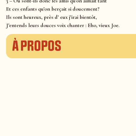
3 – Où sont-ils donc les amis qu’on aimait tant
Et ces enfants qu’on berçait si doucement?
Ils sont heureux, près d’ eux j’irai bientôt,
J’entends leurs douces voix chanter : Eho, vieux Joe.
À propos