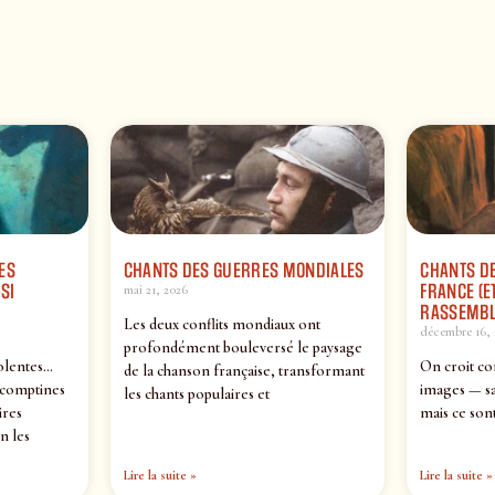
ES
CHANTS DES GUERRES MONDIALES
CHANTS DE
SI
FRANCE (ET
mai 21, 2026
RASSEMBL
Les deux conflits mondiaux ont
décembre 16, 
profondément bouleversé le paysage
olentes…
On croit co
de la chanson française, transformant
 comptines
images — sa
les chants populaires et
ires
mais ce sont
n les
Lire la suite »
Lire la suite »