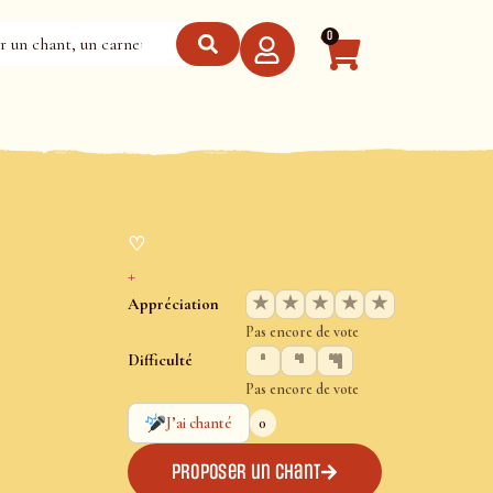
0
♡
+
★
★
★
★
★
Appréciation
Pas encore de vote
Difficulté
Pas encore de vote
0
J’ai chanté
Proposer un chant