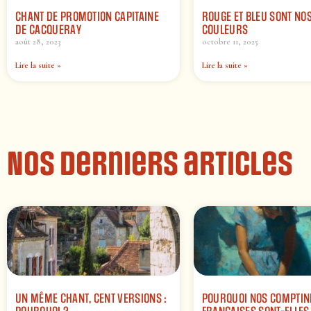
CHANT DE PROMOTION CAPITAINE
ROUGE ET BLEU SONT NO
DE CACQUERAY
COULEURS
août 28, 2023
octobre 11, 2025
Lire la suite »
Lire la suite »
Nos derniers articles
UN MÊME CHANT, CENT VERSIONS :
POURQUOI NOS COMPTIN