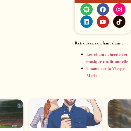
Retrouvez ce chant dans :
Les chants chrétien et
musique traditionnelle
Chants sur la Vierge
Marie