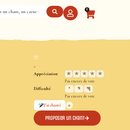
0
♡
+
★
★
★
★
★
Appréciation
Pas encore de vote
Difficulté
Pas encore de vote
0
J’ai chanté
Proposer un chant