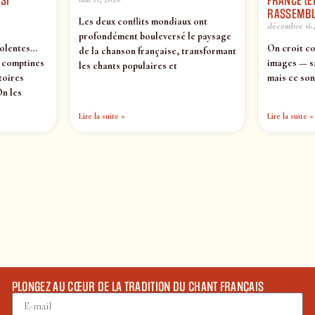
SI
FRANCE (ET
RASSEMBL
Les deux conflits mondiaux ont
décembre 16,
profondément bouleversé le paysage
iolentes…
On croit co
de la chanson française, transformant
s comptines
images — s
les chants populaires et
toires
mais ce son
On les
Lire la suite »
Lire la suite »
PLONGEZ AU CŒUR DE LA TRADITION DU CHANT FRANÇAIS