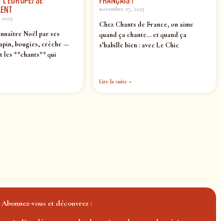
 L’EUROPE) SE
FRANÇAIS !
ENT
novembre 27, 2025
 2025
Chez Chants de France, on aime
nnaître Noël par ses
quand ça chante… et quand ça
apin, bougies, crèche —
s’habille bien : avec Le Chic
t les **chants** qui
Lire la suite »
Abonnez-vous et découvrez :