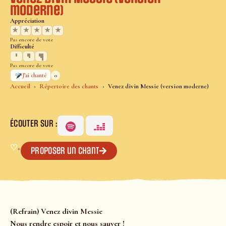
moderne)
Appréciation
★
★
★
★
★
Pas encore de vote
Difficulté
Pas encore de vote
0
J’ai chanté
Accueil
Répertoire des chants
Venez divin Messie (version moderne)
ÉCOUTER SUR :
♡
+
Proposer un chant
(Refrain) Venez divin Messie
Nous rendre espoir et nous sauver !