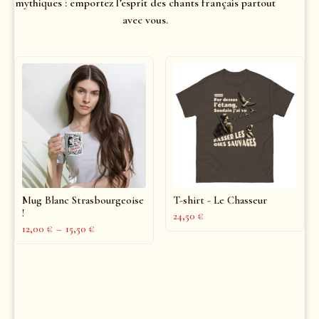
mythiques : emportez l’esprit des chants français partout
avec vous.
Mug Blanc Strasbourgeoise
T-shirt - Le Chasseur
!
24,50
€
12,00
€
–
15,50
€