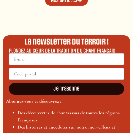
Nos articles
La newsletter du terroir !
PLONGEZ AU CŒUR DE LA TRADITION DU CHANT FRANÇAIS
Je m'abonne
Abonnez-vous et découvrez :
Des découvertes de chants issus de toutes les régions
françaises
Des histoires et anecdotes sur notre merveilleux et