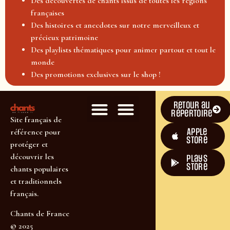
Des découvertes de chants issus de toutes les régions
françaises
Des histoires et anecdotes sur notre merveilleux et
précieux patrimoine
Des playlists thématiques pour animer partout et tout le
monde
Des promotions exclusives sur le shop !
Retour au
répertoire
Site français de
Apple
référence pour
Store
protéger et
découvrir les
plays
store
chants populaires
et traditionnels
français.
Chants de France
© 2025