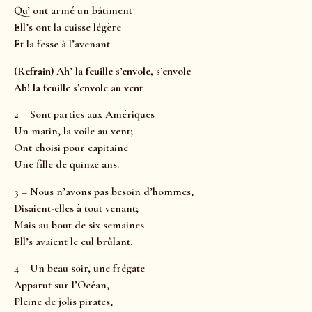
Qu’ ont armé un bâtiment
Ell’s ont la cuisse légère
Et la fesse à l’avenant
(Refrain) Ah’ la feuille s’envole, s’envole
Ah! la feuille s’envole au vent
2 – Sont parties aux Amériques
Un matin, la voile au vent;
Ont choisi pour capitaine
Une fille de quinze ans.
3 – Nous n’avons pas besoin d’hommes,
Disaient-elles à tout venant;
Mais au bout de six semaines
Ell’s avaient le cul brûlant.
4 – Un beau soir, une frégate
Apparut sur l’Océan,
Pleine de jolis pirates,