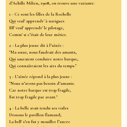
d’Achille Milien,
1908
, on trouve une variante:
1 - Ce sont les filles de la Rochelle
Qui veul' apprendr' à naviguer.
Ell' veul' apprendr' le pilotage,
Comm' si c’était de leur métier.
2 - La plus jeune dit à l’aînée :
"Ma sœur, nous faudrait des amants,
Qui sauraient conduire notre barque,
Qui connaîtraient les airs du temps."
3 - L’aînée répond à la plus jeune :
"Nous n’avons pas besoin d’amants.
Car notre barque est trop fragile,
Est trop fragile par avant."
4 - La belle avait tendu ses voiles
Dessous le pavillon flamand;
La bell' s’en fut y mouiller l’ancre