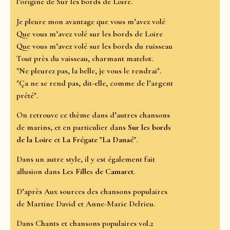
l’origine de Sur les bords de Loire.
Je pleure mon avantage que vous m’avez volé
Que vous m’avez volé sur les bords de Loire
Que vous m’avez volé sur les bords du ruisseau
Tout près du vaisseau, charmant matelot.
"Ne pleurez pas, la belle, je vous le rendrai".
"Ça ne se rend pas, dit-elle, comme de l’argent
prêté".
On retrouve ce thème dans d’autres chansons
de marins, et en particulier dans
Sur les bords
de la Loire
et
La Frégate "La Danaé"
.
Dans un autre style, il y est également fait
allusion dans
Les Filles de Camaret
.
D’après Aux sources des chansons populaires
de Martine David et Anne-Marie Delrieu.
Dans Chants et chansons populaires vol.2