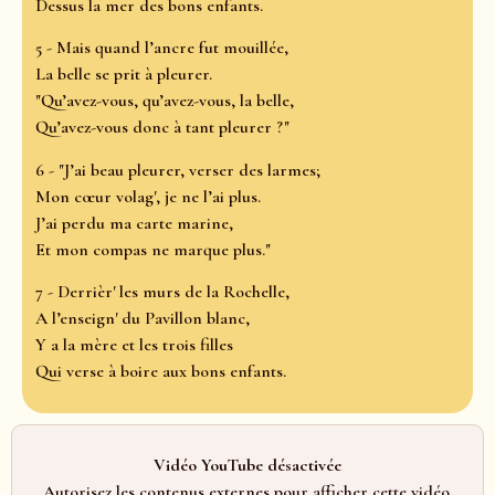
Dessus la mer des bons enfants.
5 - Mais quand l’ancre fut mouillée,
La belle se prit à pleurer.
"Qu’avez-vous, qu’avez-vous, la belle,
Qu’avez-vous donc à tant pleurer ?"
6 - "J’ai beau pleurer, verser des larmes;
Mon cœur volag', je ne l’ai plus.
J’ai perdu ma carte marine,
Et mon compas ne marque plus."
7 - Derrièr' les murs de la Rochelle,
A l’enseign' du Pavillon blanc,
Y a la mère et les trois filles
Qui verse à boire aux bons enfants.
Vidéo YouTube désactivée
Autorisez les contenus externes pour afficher cette vidéo.