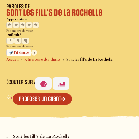
PAROLES DE
Sont les fill’s de La Rochelle
Appréciation
★
★
★
★
★
Pas encore de vote
Difficulté
Pas encore de vote
0
J’ai chanté
Accueil
Répertoire des chants
Sont les fill’s de La Rochelle
ÉCOUTER SUR :
♡
+
Proposer un chant
1 – Sont les fill’s de La Rochelle