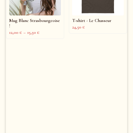
Mug Blanc Strasbourgeoise
T-shirt - Le Chasseur
!
24,50
€
12,00
€
–
15,50
€