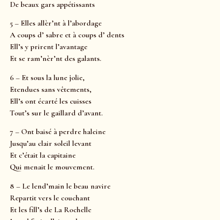
De beaux gars appétissants
5 – Elles allèr’nt à l’abordage
A coups d’ sabre et à coups d’ dents
Ell’s y prirent l’avantage
Et se ram’nèr’nt des galants.
6 – Et sous la lune jolie,
Etendues sans vêtements,
Ell’s ont écarté les cuisses
Tout’s sur le gaillard d’avant.
7 – Ont baisé à perdre haleine
Jusqu’au clair soleil levant
Et c’était la capitaine
Qui menait le mouvement.
8 – Le lend’main le beau navire
Repartit vers le couchant
Et les fill’s de La Rochelle