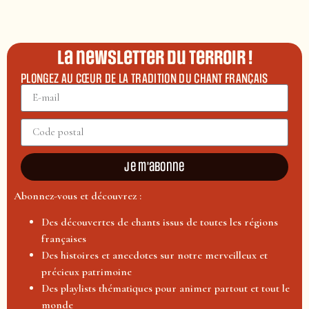
La newsletter du terroir !
PLONGEZ AU CŒUR DE LA TRADITION DU CHANT FRANÇAIS
Je m'abonne
Abonnez-vous et découvrez :
Des découvertes de chants issus de toutes les régions
françaises
Des histoires et anecdotes sur notre merveilleux et
précieux patrimoine
Des playlists thématiques pour animer partout et tout le
monde