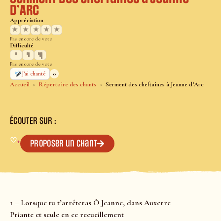
d’Arc
Appréciation
★
★
★
★
★
Pas encore de vote
Difficulté
Pas encore de vote
0
J’ai chanté
Accueil
Répertoire des chants
Serment des cheftaines à Jeanne d’Arc
ÉCOUTER SUR :
♡
+
Proposer un chant
1 – Lorsque tu t’arrêteras Ô Jeanne, dans Auxerre
Priante et seule en ce recueillement