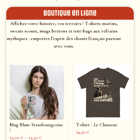
Boutique en ligne
Affichez votre histoire, vos terroirs ! T-shirts marins,
sweats scouts, mugs bretons et tote-bags aux refrains
mythiques : emportez l’esprit des chants français partout
avec vous.
Mug Blanc Strasbourgeoise
T-shirt - Le Chasseur
!
24,50
€
12,00
€
–
15,50
€