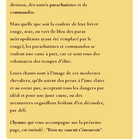
division, des unités
parachutistes
et de
commandos
.
Mais quelle que soit la couleur de leur béret:
rouge, noir, ou vert (le bleu des paras
métropolitains ayant été remplacé par le
rouge), les parachutistes et commandos se
veulent une caste à part, car ce sont tous des
volontaires des troupes d’élite.
Leurs chants sont à l’image de ces modernes
chevaliers, qu’ils soient des preux à l’âme claire
et au coeur pur, acceptant tous les dangers par
idéal et pour une juste cause, ou des
aventuriers orgueilleux brûlant d’en découdre,
par défi.
L'
hymne
qui vous accompagne sur la présente
page, est intitulé : "
Rien ne saurait t’émouvoir
".