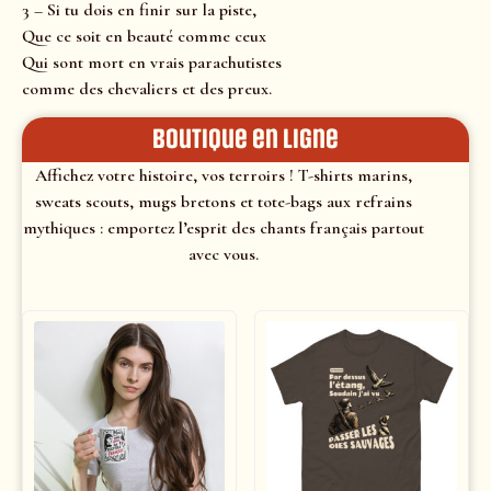
3 – Si tu dois en finir sur la piste,
Que ce soit en beauté comme ceux
Qui sont mort en vrais parachutistes
comme des chevaliers et des preux.
Boutique en ligne
Affichez votre histoire, vos terroirs ! T-shirts marins,
sweats scouts, mugs bretons et tote-bags aux refrains
mythiques : emportez l’esprit des chants français partout
avec vous.