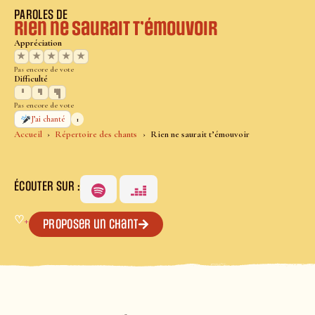
PAROLES DE
Rien ne saurait t’émouvoir
Appréciation
★
★
★
★
★
Pas encore de vote
Difficulté
Pas encore de vote
1
J’ai chanté
Accueil
Répertoire des chants
Rien ne saurait t’émouvoir
ÉCOUTER SUR :
♡
+
Proposer un chant