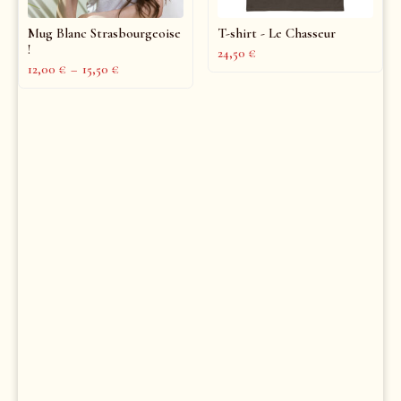
Mug Blanc Strasbourgeoise
T-shirt - Le Chasseur
!
24,50
€
12,00
€
–
15,50
€