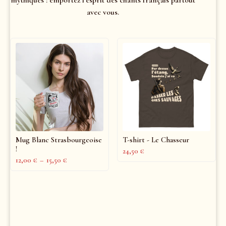
mythiques : emportez l’esprit des chants français partout
avec vous.
Mug Blanc Strasbourgeoise
T-shirt - Le Chasseur
!
24,50
€
12,00
€
–
15,50
€