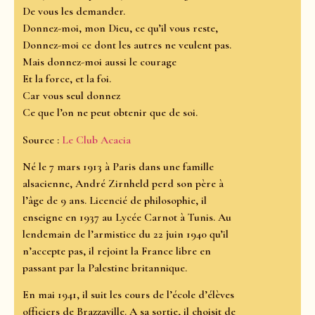
De vous les demander.
Donnez-moi, mon Dieu, ce qu’il vous reste,
Donnez-moi ce dont les autres ne veulent pas.
Mais donnez-moi aussi le courage
Et la force, et la foi.
Car vous seul donnez
Ce que l’on ne peut obtenir que de soi.
Source :
Le Club Acacia
Né le 7 mars 1913 à Paris dans une famille
alsacienne, André Zirnheld perd son père à
l’âge de 9 ans. Licencié de philosophie, il
enseigne en 1937 au Lycée Carnot à Tunis. Au
lendemain de l’armistice du 22 juin 1940 qu’il
n’accepte pas, il rejoint la France libre en
passant par la Palestine britannique.
En mai 1941, il suit les cours de l’école d’élèves
officiers de Brazzaville. A sa sortie, il choisit de