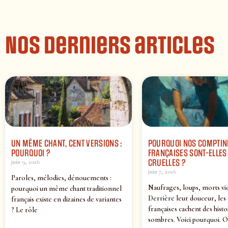
Nos derniers articles
UN MÊME CHANT, CENT VERSIONS :
POURQUOI NOS COMPTIN
POURQUOI ?
FRANÇAISES SONT-ELLES 
CRUELLES ?
juin 9, 2026
juin 7, 2026
Paroles, mélodies, dénouements :
Naufrages, loups, morts vi
pourquoi un même chant traditionnel
Derrière leur douceur, les
français existe en dizaines de variantes
françaises cachent des histo
? Le rôle
sombres. Voici pourquoi. O