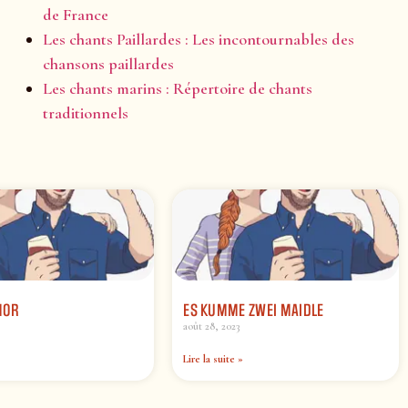
de France
Les chants Paillardes : Les incontournables des
chansons paillardes
Les chants marins : Répertoire de chants
traditionnels
MOR
ES KUMME ZWEI MAIDLE
août 28, 2023
Lire la suite »