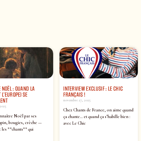
 NOËL : QUAND LA
INTERVIEW EXCLUSIF : LE CHIC
 L’EUROPE) SE
FRANÇAIS !
ENT
novembre 27, 2025
2025
Chez Chants de France, on aime quand
nnaître Noël par ses
ça chante… et quand ça s’habille bien :
pin, bougies, crèche —
avec Le Chic
 les **chants** qui