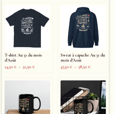
T-shirt Au 31 du mois
Sweat à capuche Au 31 du
d'Août
mois d'Août
24,50
€
–
31,90
€
47,50
€
–
58,50
€