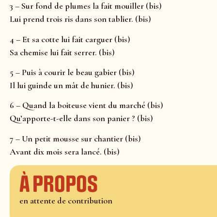
3 – Sur fond de plumes la fait mouiller (bis)
Lui prend trois ris dans son tablier. (bis)
4 – Et sa cotte lui fait carguer (bis)
Sa chemise lui fait serrer. (bis)
5 – Puis à courir le beau gabier (bis)
Il lui guinde un mât de hunier. (bis)
6 – Quand la boiteuse vient du marché (bis)
Qu’apporte-t-elle dans son panier ? (bis)
7 – Un petit mousse sur chantier (bis)
Avant dix mois sera lancé. (bis)
À propos
en attente de contribution