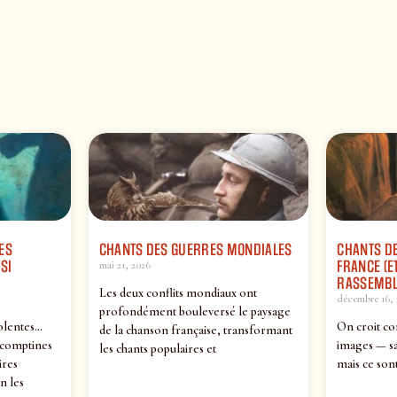
ES
CHANTS DES GUERRES MONDIALES
CHANTS DE
SI
FRANCE (ET
mai 21, 2026
RASSEMBL
Les deux conflits mondiaux ont
décembre 16, 
profondément bouleversé le paysage
olentes…
On croit co
de la chanson française, transformant
 comptines
images — sa
les chants populaires et
ires
mais ce sont
n les