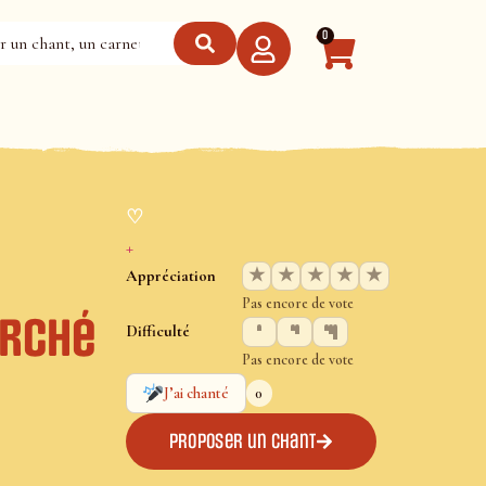
0
♡
+
★
★
★
★
★
Appréciation
Pas encore de vote
arché
Difficulté
Pas encore de vote
0
J’ai chanté
Proposer un chant