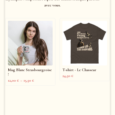
avec vous.
Mug Blanc Strasbourgeoise
T-shirt - Le Chasseur
!
24,50
€
12,00
€
–
15,50
€