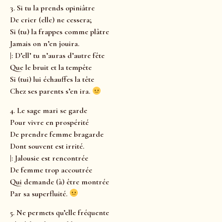
3. Si tu la prends opiniâtre
De crier (elle) ne cessera;
Si (tu) la frappes comme plâtre
Jamais on n’en jouira.
|: D’ell’ tu n’auras d’autre fête
Que le bruit et la tempête
Si (tui) lui échauffes la tête
Chez ses parents s’en ira.
4. Le sage mari se garde
Pour vivre en prospérité
De prendre femme bragarde
Dont souvent est irrité.
|: Jalousie est rencontrée
De femme trop accoutrée
Qui demande (à) être montrée
Par sa superfluité.
5. Ne permets qu’elle fréquente