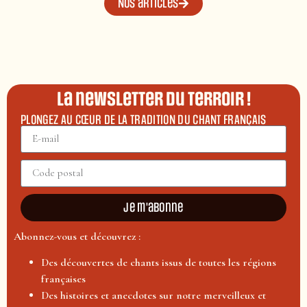
Nos articles
La newsletter du terroir !
PLONGEZ AU CŒUR DE LA TRADITION DU CHANT FRANÇAIS
Je m'abonne
Abonnez-vous et découvrez :
Des découvertes de chants issus de toutes les régions
françaises
Des histoires et anecdotes sur notre merveilleux et