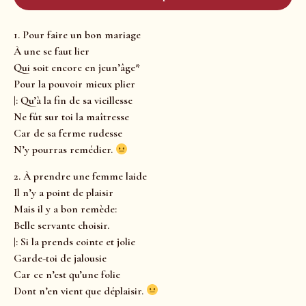
1. Pour faire un bon mariage
À une se faut lier
Qui soit encore en jeun’âge*
Pour la pouvoir mieux plier
|: Qu’à la fin de sa vieillesse
Ne fût sur toi la maîtresse
Car de sa ferme rudesse
N’y pourras remédier.
2. À prendre une femme laide
Il n’y a point de plaisir
Mais il y a bon remède:
Belle servante choisir.
|: Si la prends cointe et jolie
Garde-toi de jalousie
Car ce n’est qu’une folie
Dont n’en vient que déplaisir.