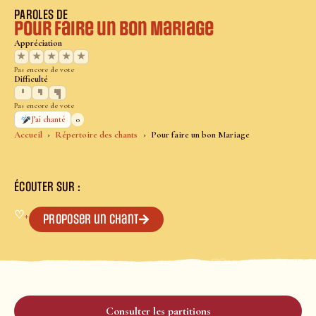
PAROLES DE
Pour faire un bon Mariage
Appréciation
★
★
★
★
★
Pas encore de vote
Difficulté
Pas encore de vote
0
J’ai chanté
Accueil
Répertoire des chants
Pour faire un bon Mariage
ÉCOUTER SUR :
♡
+
Proposer un chant
Consulter les partitions