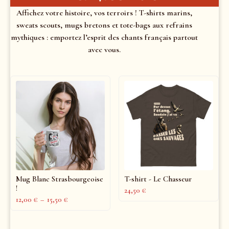
Affichez votre histoire, vos terroirs ! T-shirts marins,
sweats scouts, mugs bretons et tote-bags aux refrains
mythiques : emportez l’esprit des chants français partout
avec vous.
Mug Blanc Strasbourgeoise
T-shirt - Le Chasseur
!
24,50
€
12,00
€
–
15,50
€