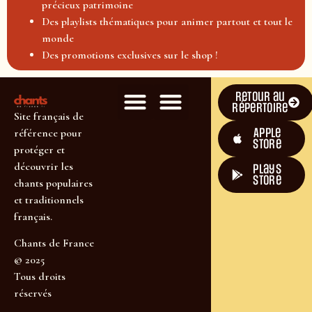
précieux patrimoine
Des playlists thématiques pour animer partout et tout le
monde
Des promotions exclusives sur le shop !
Retour au
répertoire
Site français de
Apple
référence pour
Store
protéger et
découvrir les
plays
store
chants populaires
et traditionnels
français.
Chants de France
© 2025
Tous droits
réservés